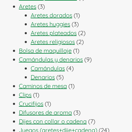
3
producto
Aretes
3
productos
1
Aretes dorados
1
3
producto
Aretes huggies
3
productos
2
Aretes plateados
2
2
productos
Aretes religiosos
2
1
productos
Bolsa de maquillaje
1
producto
9
Camándulas y denarios
9
4
productos
Camándulas
4
5
productos
Denarios
5
productos
1
Caminos de mesa
1
1
producto
Clips
1
producto
1
Crucifijos
1
producto
3
Difusores de aroma
3
productos
7
Dijes con collar o cadena
7
productos
24
Juegos (aretes+dije+cadena)
24