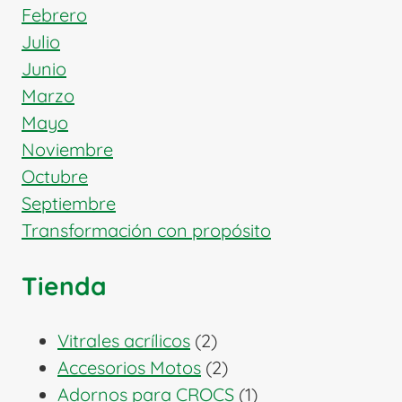
Febrero
Julio
Junio
Marzo
Mayo
Noviembre
Octubre
Septiembre
Transformación con propósito
Tienda
2
Vitrales acrílicos
2
productos
2
Accesorios Motos
2
productos
1
Adornos para CROCS
1