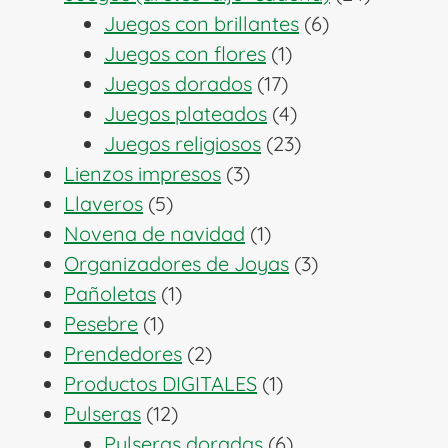
6
producto
Juegos con brillantes
6
1
productos
Juegos con flores
1
17
producto
Juegos dorados
17
productos
4
Juegos plateados
4
productos
23
Juegos religiosos
23
3
productos
Lienzos impresos
3
5
productos
Llaveros
5
productos
1
Novena de navidad
1
producto
3
Organizadores de Joyas
3
1
productos
Pañoletas
1
1
producto
Pesebre
1
producto
2
Prendedores
2
productos
1
Productos DIGITALES
1
12
producto
Pulseras
12
productos
6
Pulseras doradas
6