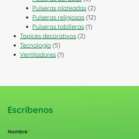
productos
2
Pulseras plateadas
2
productos
12
Pulseras religiosas
12
1
productos
Pulseras tobilleras
1
2
producto
Tapices decorativos
2
5
productos
Tecnología
5
productos
1
Ventiladores
1
producto
Escríbenos
Nombre
*