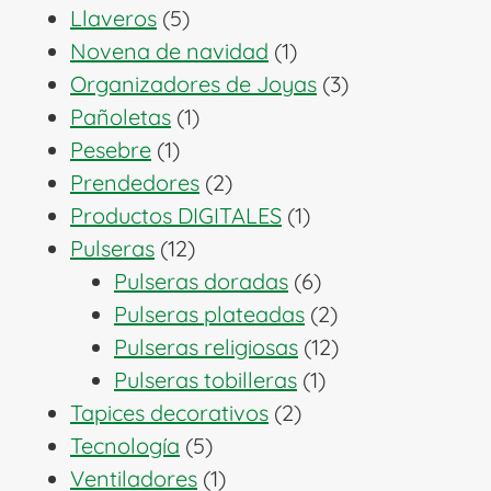
5
productos
Llaveros
5
productos
1
Novena de navidad
1
producto
3
Organizadores de Joyas
3
1
productos
Pañoletas
1
1
producto
Pesebre
1
producto
2
Prendedores
2
productos
1
Productos DIGITALES
1
12
producto
Pulseras
12
productos
6
Pulseras doradas
6
productos
2
Pulseras plateadas
2
productos
12
Pulseras religiosas
12
1
productos
Pulseras tobilleras
1
2
producto
Tapices decorativos
2
5
productos
Tecnología
5
productos
1
Ventiladores
1