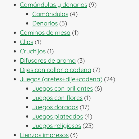
producto
9
Camándulas y denarios
9
4
productos
Camándulas
4
5
productos
Denarios
5
productos
1
Caminos de mesa
1
1
producto
Clips
1
producto
1
Crucifijos
1
producto
3
Difusores de aroma
3
productos
7
Dijes con collar o cadena
7
productos
24
Juegos (aretes+dije+cadena)
24
6
producto
Juegos con brillantes
6
1
productos
Juegos con flores
1
17
producto
Juegos dorados
17
productos
4
Juegos plateados
4
productos
23
Juegos religiosos
23
3
productos
Lienzos impresos
3