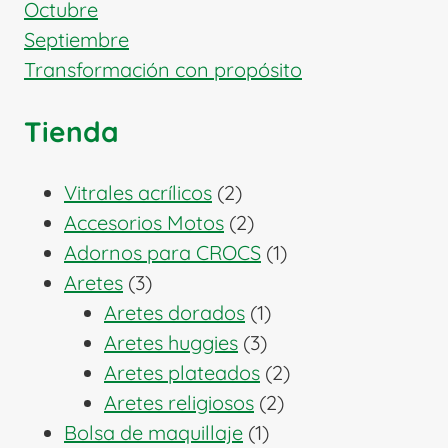
Octubre
Septiembre
Transformación con propósito
Tienda
2
Vitrales acrílicos
2
productos
2
Accesorios Motos
2
productos
1
Adornos para CROCS
1
3
producto
Aretes
3
productos
1
Aretes dorados
1
3
producto
Aretes huggies
3
productos
2
Aretes plateados
2
2
productos
Aretes religiosos
2
1
productos
Bolsa de maquillaje
1