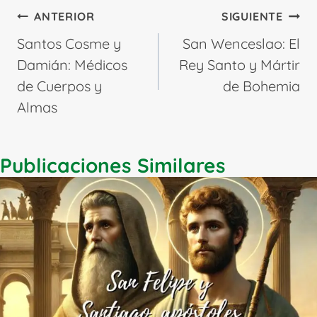
Navegación
ANTERIOR
SIGUIENTE
de
Santos Cosme y
San Wenceslao: El
entradas
Damián: Médicos
Rey Santo y Mártir
de Cuerpos y
de Bohemia
Almas
Publicaciones Similares