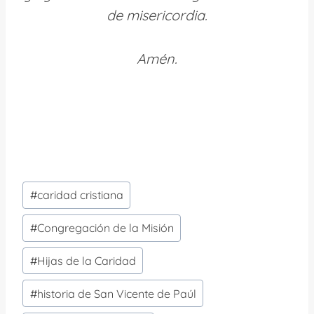
de misericordia.
Amén.
Etiquetas
#
caridad cristiana
de
la
#
Congregación de la Misión
entrada:
#
Hijas de la Caridad
#
historia de San Vicente de Paúl