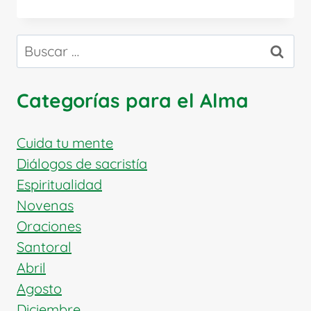
REGRESO
DEL
HIJO
Buscar:
PRÓDIGO:
APRENDIZAJES
QUE
Categorías para el Alma
TRANSFORMAN
EL
ALMA
Cuida tu mente
Y
Diálogos de sacristía
SU
Espiritualidad
PROFUNDA
Novenas
RELACIÓN
CON
Oraciones
LA
Santoral
BIBLIA
Abril
Agosto
Diciembre