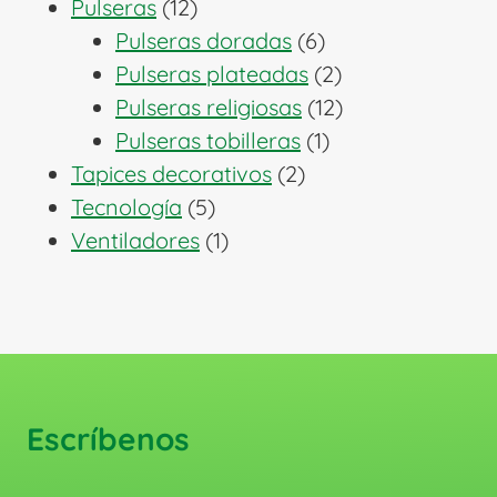
12
producto
Pulseras
12
productos
6
Pulseras doradas
6
productos
2
Pulseras plateadas
2
productos
12
Pulseras religiosas
12
1
productos
Pulseras tobilleras
1
2
producto
Tapices decorativos
2
5
productos
Tecnología
5
productos
1
Ventiladores
1
producto
Escríbenos