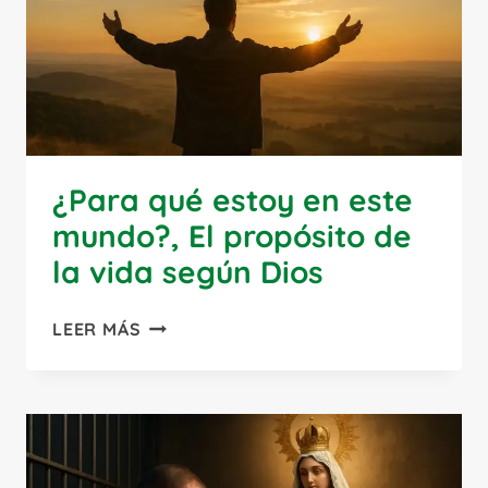
QUE
NACE
DEL
ALMA
Y
NO
DEL
¿Para qué estoy en este
MUNDO
mundo?, El propósito de
la vida según Dios
¿PARA
LEER MÁS
QUÉ
ESTOY
EN
ESTE
MUNDO?,
EL