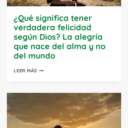
¿Qué significa tener
verdadera felicidad
según Dios? La alegría
que nace del alma y no
del mundo
¿QUÉ
LEER MÁS
SIGNIFICA
TENER
VERDADERA
FELICIDAD
SEGÚN
DIOS?
LA
ALEGRÍA