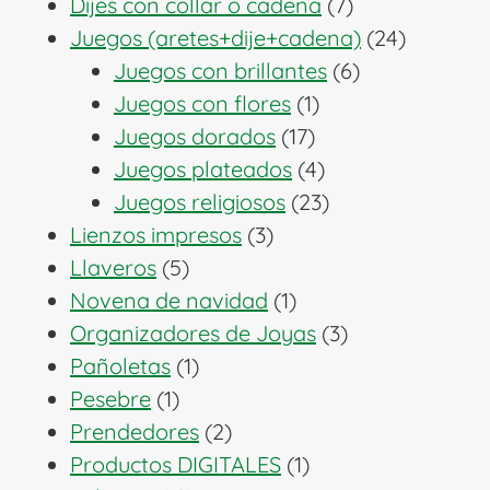
productos
7
Dijes con collar o cadena
7
productos
24
Juegos (aretes+dije+cadena)
24
6
producto
Juegos con brillantes
6
1
productos
Juegos con flores
1
17
producto
Juegos dorados
17
productos
4
Juegos plateados
4
productos
23
Juegos religiosos
23
3
productos
Lienzos impresos
3
5
productos
Llaveros
5
productos
1
Novena de navidad
1
producto
3
Organizadores de Joyas
3
1
productos
Pañoletas
1
1
producto
Pesebre
1
producto
2
Prendedores
2
productos
1
Productos DIGITALES
1