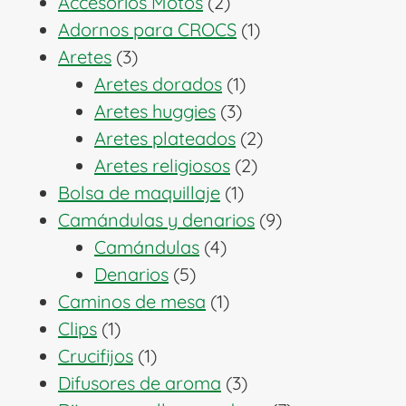
productos
2
Accesorios Motos
2
productos
1
Adornos para CROCS
1
3
producto
Aretes
3
productos
1
Aretes dorados
1
3
producto
Aretes huggies
3
productos
2
Aretes plateados
2
2
productos
Aretes religiosos
2
1
productos
Bolsa de maquillaje
1
producto
9
Camándulas y denarios
9
4
productos
Camándulas
4
5
productos
Denarios
5
productos
1
Caminos de mesa
1
1
producto
Clips
1
producto
1
Crucifijos
1
producto
3
Difusores de aroma
3