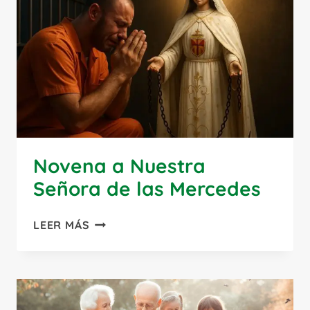
PROPÓSITO
DE
LA
VIDA
SEGÚN
DIOS
Novena a Nuestra
Señora de las Mercedes
NOVENA
LEER MÁS
A
NUESTRA
SEÑORA
DE
LAS