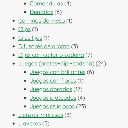
4
productos
Camándulas
4
5
productos
Denarios
5
productos
1
Caminos de mesa
1
1
producto
Clips
1
producto
1
Crucifijos
1
producto
3
Difusores de aroma
3
productos
7
Dijes con collar o cadena
7
productos
24
Juegos (aretes+dije+cadena)
24
6
producto
Juegos con brillantes
6
1
productos
Juegos con flores
1
17
producto
Juegos dorados
17
productos
4
Juegos plateados
4
productos
23
Juegos religiosos
23
3
productos
Lienzos impresos
3
5
productos
Llaveros
5