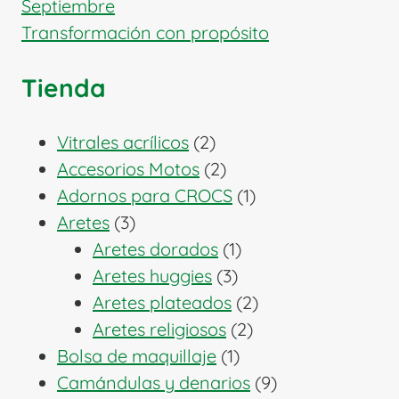
Septiembre
Transformación con propósito
Tienda
2
Vitrales acrílicos
2
productos
2
Accesorios Motos
2
productos
1
Adornos para CROCS
1
3
producto
Aretes
3
productos
1
Aretes dorados
1
3
producto
Aretes huggies
3
productos
2
Aretes plateados
2
2
productos
Aretes religiosos
2
1
productos
Bolsa de maquillaje
1
producto
9
Camándulas y denarios
9