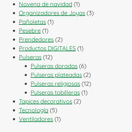
productos
1
Novena de navidad
1
producto
3
Organizadores de Joyas
3
1
productos
Pañoletas
1
1
producto
Pesebre
1
producto
2
Prendedores
2
productos
1
Productos DIGITALES
1
12
producto
Pulseras
12
productos
6
Pulseras doradas
6
productos
2
Pulseras plateadas
2
productos
12
Pulseras religiosas
12
1
productos
Pulseras tobilleras
1
2
producto
Tapices decorativos
2
5
productos
Tecnología
5
productos
1
Ventiladores
1
producto