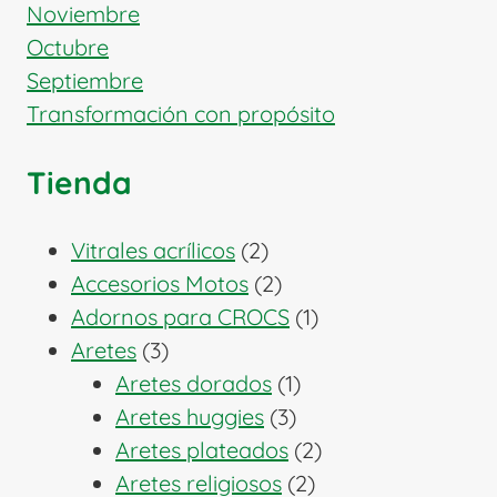
Noviembre
Octubre
Septiembre
Transformación con propósito
Tienda
2
Vitrales acrílicos
2
productos
2
Accesorios Motos
2
productos
1
Adornos para CROCS
1
3
producto
Aretes
3
productos
1
Aretes dorados
1
3
producto
Aretes huggies
3
productos
2
Aretes plateados
2
2
productos
Aretes religiosos
2