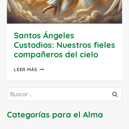
Santos Ángeles
Custodios: Nuestros fieles
compañeros del cielo
SANTOS
LEER MÁS
ÁNGELES
CUSTODIOS:
NUESTROS
Buscar:
FIELES
COMPAÑEROS
DEL
Categorías para el Alma
CIELO