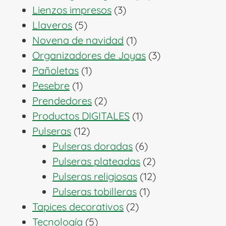
3
productos
Lienzos impresos
3
5
productos
Llaveros
5
productos
1
Novena de navidad
1
producto
3
Organizadores de Joyas
3
1
productos
Pañoletas
1
1
producto
Pesebre
1
producto
2
Prendedores
2
productos
1
Productos DIGITALES
1
12
producto
Pulseras
12
productos
6
Pulseras doradas
6
productos
2
Pulseras plateadas
2
productos
12
Pulseras religiosas
12
1
productos
Pulseras tobilleras
1
2
producto
Tapices decorativos
2
5
productos
Tecnología
5