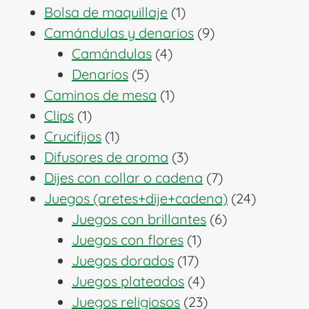
1
productos
Bolsa de maquillaje
1
producto
9
Camándulas y denarios
9
4
productos
Camándulas
4
5
productos
Denarios
5
productos
1
Caminos de mesa
1
1
producto
Clips
1
producto
1
Crucifijos
1
producto
3
Difusores de aroma
3
productos
7
Dijes con collar o cadena
7
productos
24
Juegos (aretes+dije+cadena)
24
6
producto
Juegos con brillantes
6
1
productos
Juegos con flores
1
17
producto
Juegos dorados
17
productos
4
Juegos plateados
4
productos
23
Juegos religiosos
23