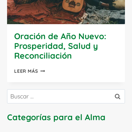
Oración de Año Nuevo:
Prosperidad, Salud y
Reconciliación
ORACIÓN
LEER MÁS
DE
AÑO
NUEVO:
Buscar:
PROSPERIDAD,
SALUD
Y
Categorías para el Alma
RECONCILIACIÓN