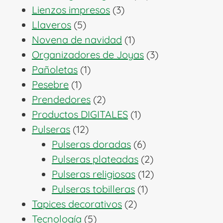
3
productos
Lienzos impresos
3
5
productos
Llaveros
5
productos
1
Novena de navidad
1
producto
3
Organizadores de Joyas
3
1
productos
Pañoletas
1
1
producto
Pesebre
1
producto
2
Prendedores
2
productos
1
Productos DIGITALES
1
12
producto
Pulseras
12
productos
6
Pulseras doradas
6
productos
2
Pulseras plateadas
2
productos
12
Pulseras religiosas
12
1
productos
Pulseras tobilleras
1
2
producto
Tapices decorativos
2
5
productos
Tecnología
5