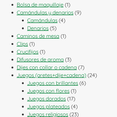
1
productos
Bolsa de maquillaje
1
producto
9
Camándulas y denarios
9
4
productos
Camándulas
4
5
productos
Denarios
5
productos
1
Caminos de mesa
1
1
producto
Clips
1
producto
1
Crucifijos
1
producto
3
Difusores de aroma
3
productos
7
Dijes con collar o cadena
7
productos
24
Juegos (aretes+dije+cadena)
24
6
producto
Juegos con brillantes
6
1
productos
Juegos con flores
1
17
producto
Juegos dorados
17
productos
4
Juegos plateados
4
productos
23
Juegos religiosos
23