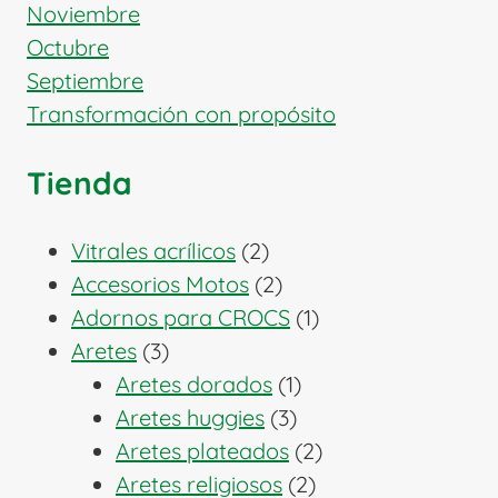
Noviembre
Octubre
Septiembre
Transformación con propósito
Tienda
2
Vitrales acrílicos
2
productos
2
Accesorios Motos
2
productos
1
Adornos para CROCS
1
3
producto
Aretes
3
productos
1
Aretes dorados
1
3
producto
Aretes huggies
3
productos
2
Aretes plateados
2
2
productos
Aretes religiosos
2