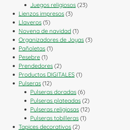
productos
23
Juegos religiosos
23
3
productos
Lienzos impresos
3
5
productos
Llaveros
5
productos
1
Novena de navidad
1
producto
3
Organizadores de Joyas
3
1
productos
Pañoletas
1
1
producto
Pesebre
1
producto
2
Prendedores
2
productos
1
Productos DIGITALES
1
12
producto
Pulseras
12
productos
6
Pulseras doradas
6
productos
2
Pulseras plateadas
2
productos
12
Pulseras religiosas
12
1
productos
Pulseras tobilleras
1
2
producto
Tapices decorativos
2