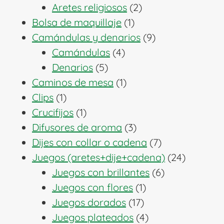
2
productos
Aretes religiosos
2
1
productos
Bolsa de maquillaje
1
producto
9
Camándulas y denarios
9
4
productos
Camándulas
4
5
productos
Denarios
5
productos
1
Caminos de mesa
1
1
producto
Clips
1
producto
1
Crucifijos
1
producto
3
Difusores de aroma
3
productos
7
Dijes con collar o cadena
7
productos
24
Juegos (aretes+dije+cadena)
24
6
producto
Juegos con brillantes
6
1
productos
Juegos con flores
1
17
producto
Juegos dorados
17
productos
4
Juegos plateados
4