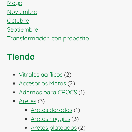
Mayo
Noviembre
Octubre
Septiembre
Transformación con propósito
Tienda
2
Vitrales acrílicos
2
productos
2
Accesorios Motos
2
productos
1
Adornos para CROCS
1
3
producto
Aretes
3
productos
1
Aretes dorados
1
3
producto
Aretes huggies
3
productos
2
Aretes plateados
2