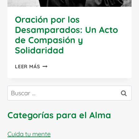
Oración por los
Desamparados: Un Acto
de Compasión y
Solidaridad
ORACIÓN
LEER MÁS
POR
LOS
DESAMPARADOS:
Buscar:
UN
ACTO
DE
Categorías para el Alma
COMPASIÓN
Y
SOLIDARIDAD
Cuida tu mente