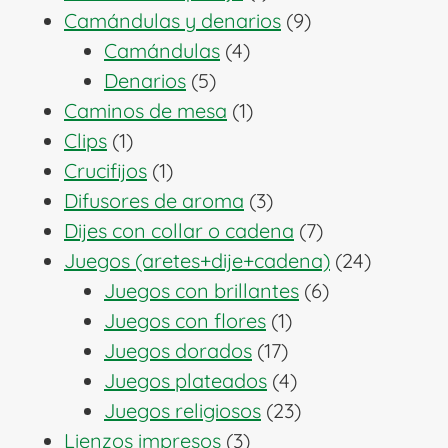
producto
9
Camándulas y denarios
9
4
productos
Camándulas
4
5
productos
Denarios
5
productos
1
Caminos de mesa
1
1
producto
Clips
1
producto
1
Crucifijos
1
producto
3
Difusores de aroma
3
productos
7
Dijes con collar o cadena
7
productos
24
Juegos (aretes+dije+cadena)
24
6
producto
Juegos con brillantes
6
1
productos
Juegos con flores
1
17
producto
Juegos dorados
17
productos
4
Juegos plateados
4
productos
23
Juegos religiosos
23
3
productos
Lienzos impresos
3