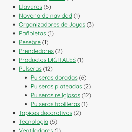
5
productos
Llaveros
5
productos
1
Novena de navidad
1
producto
3
Organizadores de Joyas
3
1
productos
Pañoletas
1
1
producto
Pesebre
1
producto
2
Prendedores
2
productos
1
Productos DIGITALES
1
12
producto
Pulseras
12
productos
6
Pulseras doradas
6
productos
2
Pulseras plateadas
2
productos
12
Pulseras religiosas
12
1
productos
Pulseras tobilleras
1
2
producto
Tapices decorativos
2
5
productos
Tecnología
5
productos
1
Ventiladores
1