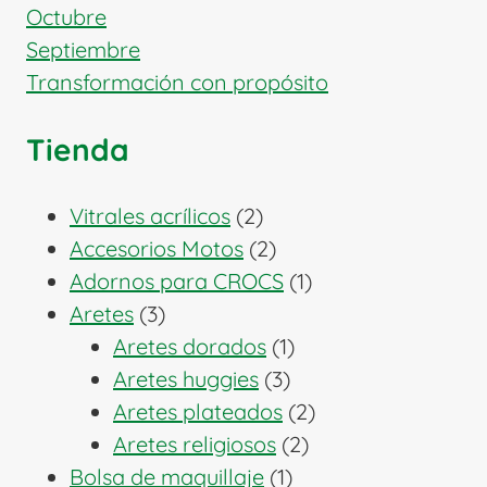
Octubre
Septiembre
Transformación con propósito
Tienda
2
Vitrales acrílicos
2
productos
2
Accesorios Motos
2
productos
1
Adornos para CROCS
1
3
producto
Aretes
3
productos
1
Aretes dorados
1
3
producto
Aretes huggies
3
productos
2
Aretes plateados
2
2
productos
Aretes religiosos
2
1
productos
Bolsa de maquillaje
1