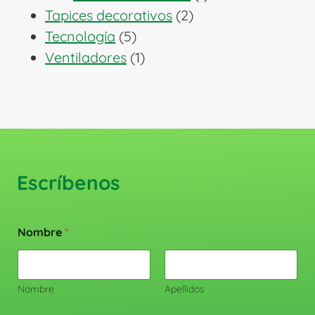
2
producto
Tapices decorativos
2
5
productos
Tecnología
5
productos
1
Ventiladores
1
producto
Escríbenos
Nombre
*
Nombre
Apellidos