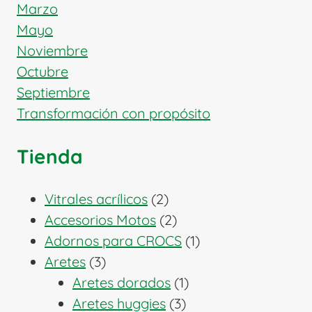
Marzo
Mayo
Noviembre
Octubre
Septiembre
Transformación con propósito
Tienda
2
Vitrales acrílicos
2
productos
2
Accesorios Motos
2
productos
1
Adornos para CROCS
1
3
producto
Aretes
3
productos
1
Aretes dorados
1
3
producto
Aretes huggies
3