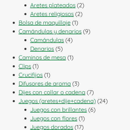
productos
2
Aretes plateados
2
2
productos
Aretes religiosos
2
1
productos
Bolsa de maquillaje
1
producto
9
Camándulas y denarios
9
4
productos
Camándulas
4
5
productos
Denarios
5
productos
1
Caminos de mesa
1
1
producto
Clips
1
producto
1
Crucifijos
1
producto
3
Difusores de aroma
3
productos
7
Dijes con collar o cadena
7
productos
24
Juegos (aretes+dije+cadena)
24
6
producto
Juegos con brillantes
6
1
productos
Juegos con flores
1
17
producto
Juegos dorados
17