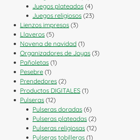
productos
4
Juegos plateados
4
productos
23
Juegos religiosos
23
3
productos
Lienzos impresos
3
5
productos
Llaveros
5
productos
1
Novena de navidad
1
producto
3
Organizadores de Joyas
3
1
productos
Pañoletas
1
1
producto
Pesebre
1
producto
2
Prendedores
2
productos
1
Productos DIGITALES
1
12
producto
Pulseras
12
productos
6
Pulseras doradas
6
productos
2
Pulseras plateadas
2
productos
12
Pulseras religiosas
12
1
productos
Pulseras tobilleras
1