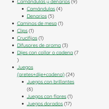
producto
9
Camándulas y denarios
9
4
productos
Camándulas
4
5
productos
Denarios
5
productos
1
Caminos de mesa
1
1
producto
Clips
1
producto
1
Crucifijos
1
producto
3
Difusores de aroma
3
productos
Dijes con collar o cadena
7
7
productos
Juegos
24
(aretes+dije+cadena)
24
productos
Juegos con brillantes
6
6
productos
1
Juegos con flores
1
17
producto
Juegos dorados
17