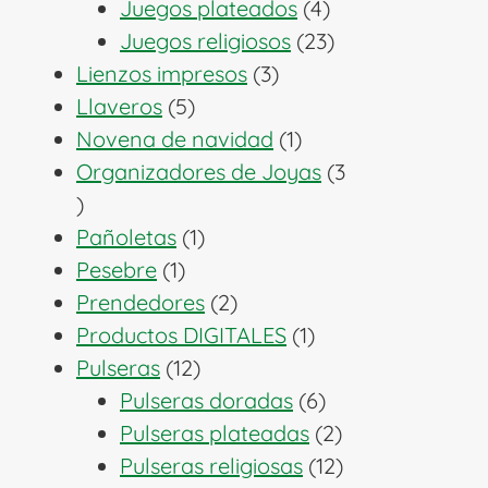
productos
4
Juegos plateados
4
productos
23
Juegos religiosos
23
3
productos
Lienzos impresos
3
5
productos
Llaveros
5
productos
1
Novena de navidad
1
producto
Organizadores de Joyas
3
3
productos
1
Pañoletas
1
1
producto
Pesebre
1
producto
2
Prendedores
2
productos
1
Productos DIGITALES
1
12
producto
Pulseras
12
productos
6
Pulseras doradas
6
productos
2
Pulseras plateadas
2
productos
12
Pulseras religiosas
12