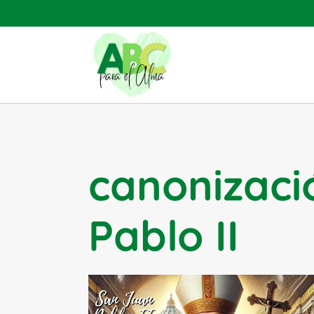
Saltar
al
contenido
canonizaci
Pablo II