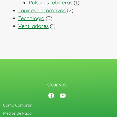
1
productos
Pulseras tobilleras
1
2
producto
Tapices decorativos
2
5
productos
Tecnología
5
productos
1
Ventiladores
1
producto
SÍGUENOS
Cómo Comprar
Medios de Pago