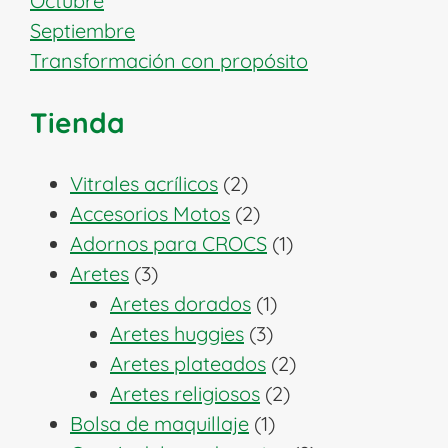
Octubre
Septiembre
Transformación con propósito
Tienda
2
Vitrales acrílicos
2
productos
2
Accesorios Motos
2
productos
1
Adornos para CROCS
1
3
producto
Aretes
3
productos
1
Aretes dorados
1
3
producto
Aretes huggies
3
productos
2
Aretes plateados
2
2
productos
Aretes religiosos
2
1
productos
Bolsa de maquillaje
1