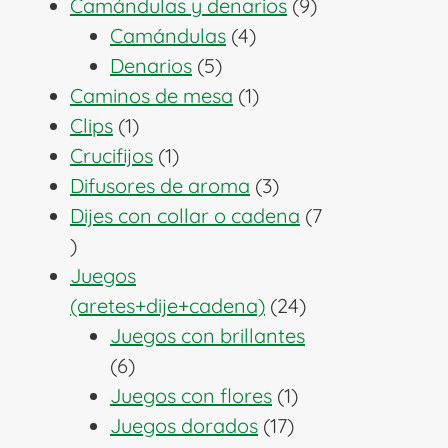
producto
9
Camándulas y denarios
9
4
productos
Camándulas
4
5
productos
Denarios
5
productos
1
Caminos de mesa
1
1
producto
Clips
1
producto
1
Crucifijos
1
producto
3
Difusores de aroma
3
productos
Dijes con collar o cadena
7
7
productos
Juegos
24
(aretes+dije+cadena)
24
productos
Juegos con brillantes
6
6
productos
1
Juegos con flores
1
17
producto
Juegos dorados
17