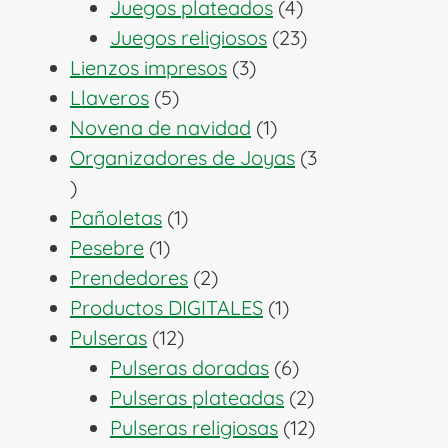
productos
4
Juegos plateados
4
productos
23
Juegos religiosos
23
3
productos
Lienzos impresos
3
5
productos
Llaveros
5
productos
1
Novena de navidad
1
producto
Organizadores de Joyas
3
3
productos
1
Pañoletas
1
1
producto
Pesebre
1
producto
2
Prendedores
2
productos
1
Productos DIGITALES
1
12
producto
Pulseras
12
productos
6
Pulseras doradas
6
productos
2
Pulseras plateadas
2
productos
12
Pulseras religiosas
12