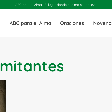
ABC para el Alma | El lugar donde tu alma se renueva
ABC para el Alma
Oraciones
Novena
imitantes