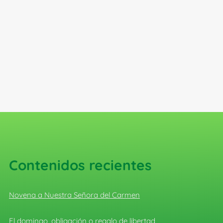
Contenidos recientes
Novena a Nuestra Señora del Carmen
El domingo, obligación o regalo de libertad