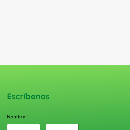
Escríbenos
Nombre
*