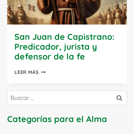
San Juan de Capistrano:
Predicador, jurista y
defensor de la fe
SAN
LEER MÁS
JUAN
DE
CAPISTRANO:
Buscar:
PREDICADOR,
JURISTA
Y
Categorías para el Alma
DEFENSOR
DE