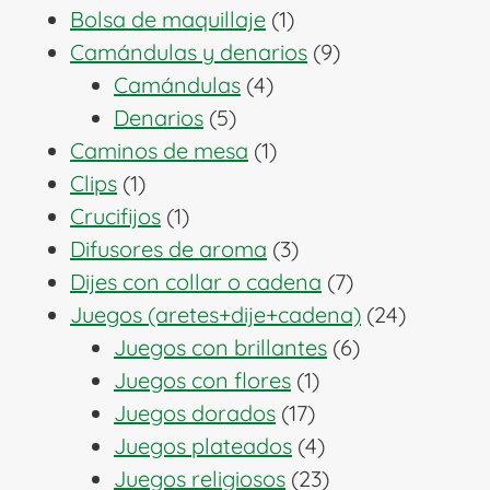
1
productos
Bolsa de maquillaje
1
producto
9
Camándulas y denarios
9
4
productos
Camándulas
4
5
productos
Denarios
5
productos
1
Caminos de mesa
1
1
producto
Clips
1
producto
1
Crucifijos
1
producto
3
Difusores de aroma
3
productos
7
Dijes con collar o cadena
7
productos
24
Juegos (aretes+dije+cadena)
24
6
producto
Juegos con brillantes
6
1
productos
Juegos con flores
1
17
producto
Juegos dorados
17
productos
4
Juegos plateados
4
productos
23
Juegos religiosos
23