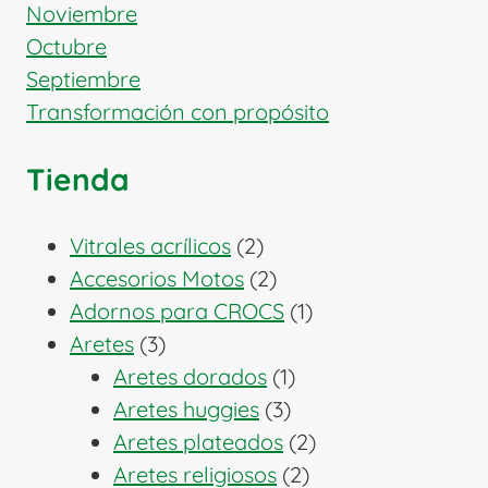
Noviembre
Octubre
Septiembre
Transformación con propósito
Tienda
2
Vitrales acrílicos
2
productos
2
Accesorios Motos
2
productos
1
Adornos para CROCS
1
3
producto
Aretes
3
productos
1
Aretes dorados
1
3
producto
Aretes huggies
3
productos
2
Aretes plateados
2
2
productos
Aretes religiosos
2