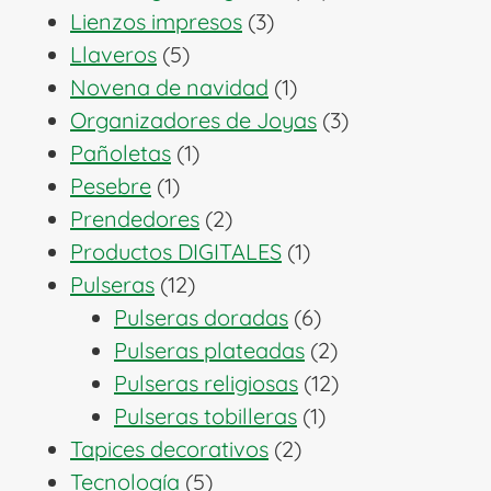
3
productos
Lienzos impresos
3
5
productos
Llaveros
5
productos
1
Novena de navidad
1
producto
3
Organizadores de Joyas
3
1
productos
Pañoletas
1
1
producto
Pesebre
1
producto
2
Prendedores
2
productos
1
Productos DIGITALES
1
12
producto
Pulseras
12
productos
6
Pulseras doradas
6
productos
2
Pulseras plateadas
2
productos
12
Pulseras religiosas
12
1
productos
Pulseras tobilleras
1
2
producto
Tapices decorativos
2
5
productos
Tecnología
5