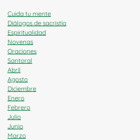
DE
INGLATERRA
Cuida tu mente
Y
Diálogos de sacristía
DOCTOR
Espiritualidad
DE
Novenas
LA
IGLESIA
Oraciones
Santoral
Abril
Agosto
Diciembre
Enero
Febrero
Julio
Junio
Marzo