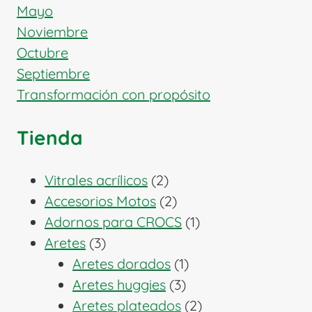
Mayo
Noviembre
Octubre
Septiembre
Transformación con propósito
Tienda
2
Vitrales acrílicos
2
productos
2
Accesorios Motos
2
productos
1
Adornos para CROCS
1
3
producto
Aretes
3
productos
1
Aretes dorados
1
3
producto
Aretes huggies
3
productos
2
Aretes plateados
2