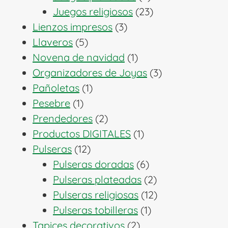
productos
23
Juegos religiosos
23
3
productos
Lienzos impresos
3
5
productos
Llaveros
5
productos
1
Novena de navidad
1
producto
3
Organizadores de Joyas
3
1
productos
Pañoletas
1
1
producto
Pesebre
1
producto
2
Prendedores
2
productos
1
Productos DIGITALES
1
12
producto
Pulseras
12
productos
6
Pulseras doradas
6
productos
2
Pulseras plateadas
2
productos
12
Pulseras religiosas
12
1
productos
Pulseras tobilleras
1
2
producto
Tapices decorativos
2