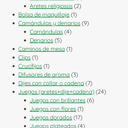
2
productos
Aretes religiosos
2
1
productos
Bolsa de maquillaje
1
producto
9
Camándulas y denarios
9
4
productos
Camándulas
4
5
productos
Denarios
5
productos
1
Caminos de mesa
1
1
producto
Clips
1
producto
1
Crucifijos
1
producto
3
Difusores de aroma
3
productos
7
Dijes con collar o cadena
7
productos
24
Juegos (aretes+dije+cadena)
24
6
producto
Juegos con brillantes
6
1
productos
Juegos con flores
1
17
producto
Juegos dorados
17
productos
4
Juegos plateados
4