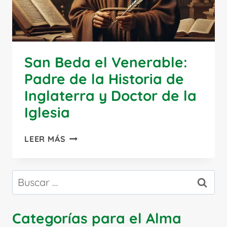
San Beda el Venerable:
Padre de la Historia de
Inglaterra y Doctor de la
Iglesia
SAN
LEER MÁS
BEDA
EL
VENERABLE:
Buscar:
PADRE
DE
LA
Categorías para el Alma
HISTORIA