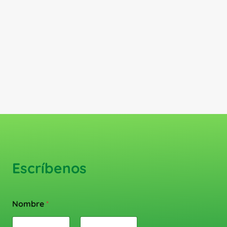
Escríbenos
Nombre
*