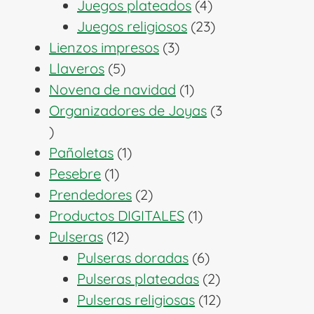
productos
4
Juegos plateados
4
productos
23
Juegos religiosos
23
3
productos
Lienzos impresos
3
5
productos
Llaveros
5
productos
1
Novena de navidad
1
producto
Organizadores de Joyas
3
3
productos
1
Pañoletas
1
1
producto
Pesebre
1
producto
2
Prendedores
2
productos
1
Productos DIGITALES
1
12
producto
Pulseras
12
productos
6
Pulseras doradas
6
productos
2
Pulseras plateadas
2
productos
12
Pulseras religiosas
12