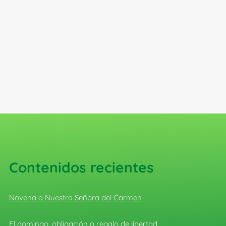
Contenidos recientes
Novena a Nuestra Señora del Carmen
El domingo, obligación o regalo de libertad