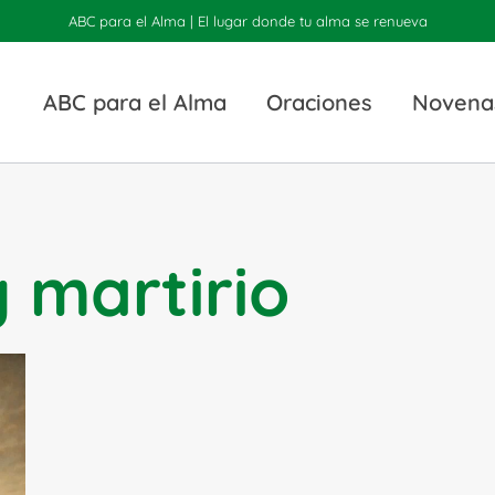
ABC para el Alma | El lugar donde tu alma se renueva
ABC para el Alma
Oraciones
Novena
 martirio