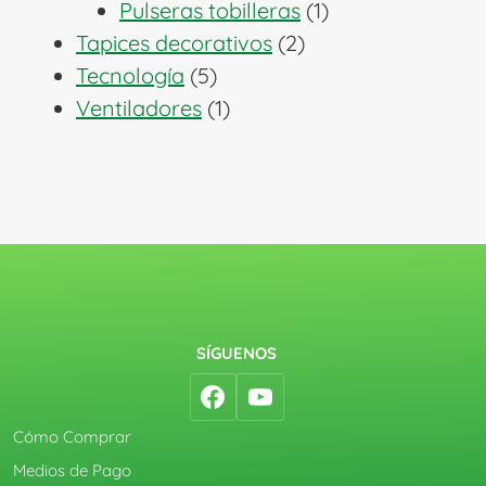
1
productos
Pulseras tobilleras
1
2
producto
Tapices decorativos
2
5
productos
Tecnología
5
productos
1
Ventiladores
1
producto
SÍGUENOS
Cómo Comprar
Medios de Pago