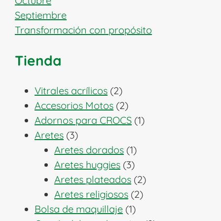
Octubre
Septiembre
Transformación con propósito
Tienda
2
Vitrales acrílicos
2
productos
2
Accesorios Motos
2
productos
1
Adornos para CROCS
1
3
producto
Aretes
3
productos
1
Aretes dorados
1
3
producto
Aretes huggies
3
productos
2
Aretes plateados
2
2
productos
Aretes religiosos
2
1
productos
Bolsa de maquillaje
1