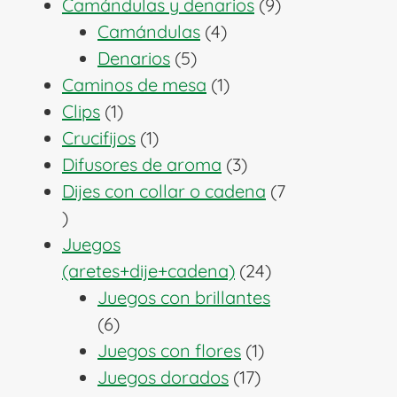
producto
9
Camándulas y denarios
9
4
productos
Camándulas
4
5
productos
Denarios
5
productos
1
Caminos de mesa
1
1
producto
Clips
1
producto
1
Crucifijos
1
producto
3
Difusores de aroma
3
productos
Dijes con collar o cadena
7
7
productos
Juegos
24
(aretes+dije+cadena)
24
productos
Juegos con brillantes
6
6
productos
1
Juegos con flores
1
17
producto
Juegos dorados
17