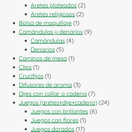
productos
2
Aretes plateados
2
2
productos
Aretes religiosos
2
1
productos
Bolsa de maquillaje
1
producto
9
Camándulas y denarios
9
4
productos
Camándulas
4
5
productos
Denarios
5
productos
1
Caminos de mesa
1
1
producto
Clips
1
producto
1
Crucifijos
1
producto
3
Difusores de aroma
3
productos
7
Dijes con collar o cadena
7
productos
24
Juegos (aretes+dije+cadena)
24
6
producto
Juegos con brillantes
6
1
productos
Juegos con flores
1
17
producto
Juegos dorados
17