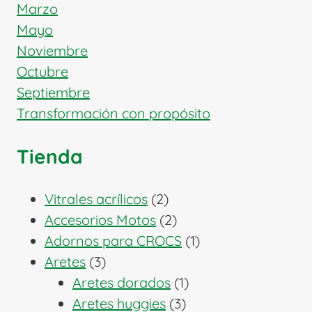
Marzo
Mayo
Noviembre
Octubre
Septiembre
Transformación con propósito
Tienda
2
Vitrales acrílicos
2
productos
2
Accesorios Motos
2
productos
1
Adornos para CROCS
1
3
producto
Aretes
3
productos
1
Aretes dorados
1
3
producto
Aretes huggies
3