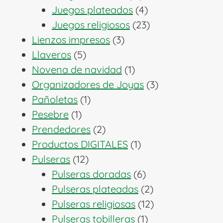
productos
4
Juegos plateados
4
productos
23
Juegos religiosos
23
3
productos
Lienzos impresos
3
5
productos
Llaveros
5
productos
1
Novena de navidad
1
producto
3
Organizadores de Joyas
3
1
productos
Pañoletas
1
1
producto
Pesebre
1
producto
2
Prendedores
2
productos
1
Productos DIGITALES
1
12
producto
Pulseras
12
productos
6
Pulseras doradas
6
productos
2
Pulseras plateadas
2
productos
12
Pulseras religiosas
12
1
productos
Pulseras tobilleras
1