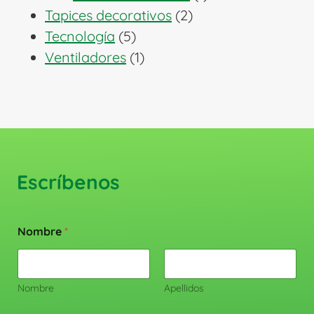
2
producto
Tapices decorativos
2
5
productos
Tecnología
5
productos
1
Ventiladores
1
producto
Escríbenos
Nombre
*
Nombre
Apellidos