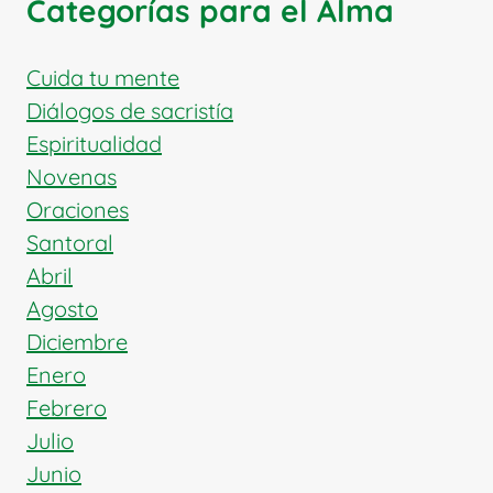
Categorías para el Alma
DE
CRISTO
EN
Cuida tu mente
ÁFRICA
Diálogos de sacristía
Espiritualidad
Novenas
Oraciones
Santoral
Abril
Agosto
Diciembre
Enero
Febrero
Julio
Junio