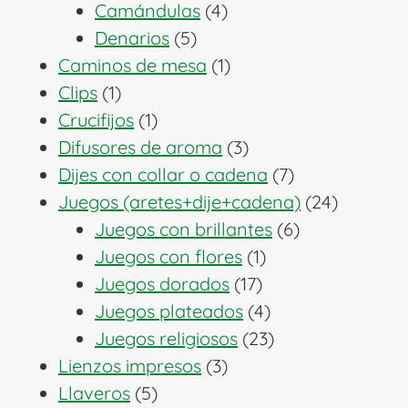
4
productos
Camándulas
4
5
productos
Denarios
5
productos
1
Caminos de mesa
1
1
producto
Clips
1
producto
1
Crucifijos
1
producto
3
Difusores de aroma
3
productos
7
Dijes con collar o cadena
7
productos
24
Juegos (aretes+dije+cadena)
24
6
producto
Juegos con brillantes
6
1
productos
Juegos con flores
1
17
producto
Juegos dorados
17
productos
4
Juegos plateados
4
productos
23
Juegos religiosos
23
3
productos
Lienzos impresos
3
5
productos
Llaveros
5