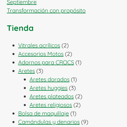
Septiembre
Transformación con propósito
Tienda
2
Vitrales acrílicos
2
productos
2
Accesorios Motos
2
productos
1
Adornos para CROCS
1
3
producto
Aretes
3
productos
1
Aretes dorados
1
3
producto
Aretes huggies
3
productos
2
Aretes plateados
2
2
productos
Aretes religiosos
2
1
productos
Bolsa de maquillaje
1
producto
9
Camándulas y denarios
9