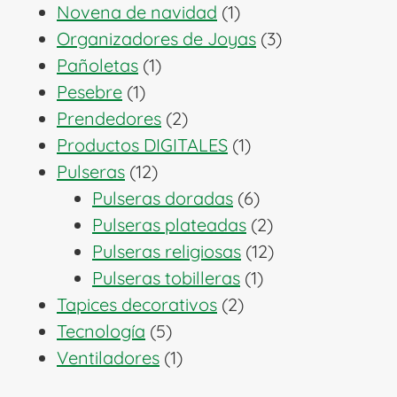
productos
1
Novena de navidad
1
producto
3
Organizadores de Joyas
3
1
productos
Pañoletas
1
1
producto
Pesebre
1
producto
2
Prendedores
2
productos
1
Productos DIGITALES
1
12
producto
Pulseras
12
productos
6
Pulseras doradas
6
productos
2
Pulseras plateadas
2
productos
12
Pulseras religiosas
12
1
productos
Pulseras tobilleras
1
2
producto
Tapices decorativos
2
5
productos
Tecnología
5
productos
1
Ventiladores
1
producto