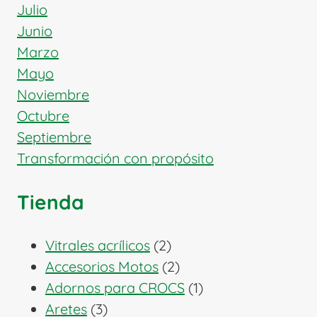
Julio
Junio
Marzo
Mayo
Noviembre
Octubre
Septiembre
Transformación con propósito
Tienda
2
Vitrales acrílicos
2
productos
2
Accesorios Motos
2
productos
1
Adornos para CROCS
1
3
producto
Aretes
3