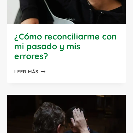
¿Cómo reconciliarme con
mi pasado y mis
errores?
¿CÓMO
LEER MÁS
RECONCILIARME
CON
MI
PASADO
Y
MIS
ERRORES?