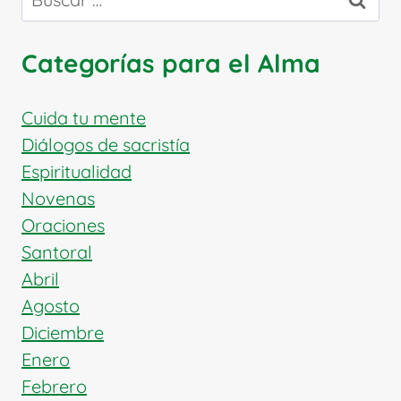
ENCUENTRO
TRANSFORMADOR
CON
Categorías para el Alma
LA
MISERICORDIA
DE
Cuida tu mente
DIOS
Diálogos de sacristía
Espiritualidad
Novenas
Oraciones
Santoral
Abril
Agosto
Diciembre
Enero
Febrero