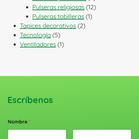
productos
12
Pulseras religiosas
12
1
productos
Pulseras tobilleras
1
2
producto
Tapices decorativos
2
5
productos
Tecnología
5
productos
1
Ventiladores
1
producto
Escríbenos
Nombre
*