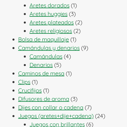
productos
1
Aretes dorados
1
3
producto
Aretes huggies
3
productos
2
Aretes plateados
2
2
productos
Aretes religiosos
2
1
productos
Bolsa de maquillaje
1
producto
9
Camándulas y denarios
9
4
productos
Camándulas
4
5
productos
Denarios
5
productos
1
Caminos de mesa
1
1
producto
Clips
1
producto
1
Crucifijos
1
producto
3
Difusores de aroma
3
productos
7
Dijes con collar o cadena
7
productos
24
Juegos (aretes+dije+cadena)
24
6
producto
Juegos con brillantes
6