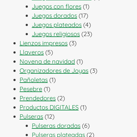
1
productos
Juegos con flores
1
17
producto
Juegos dorados
17
productos
4
Juegos plateados
4
productos
23
Juegos religiosos
23
3
productos
Lienzos impresos
3
5
productos
Llaveros
5
productos
1
Novena de navidad
1
producto
3
Organizadores de Joyas
3
1
productos
Pañoletas
1
1
producto
Pesebre
1
producto
2
Prendedores
2
productos
1
Productos DIGITALES
1
12
producto
Pulseras
12
productos
6
Pulseras doradas
6
productos
2
Pulseras plateadas
2