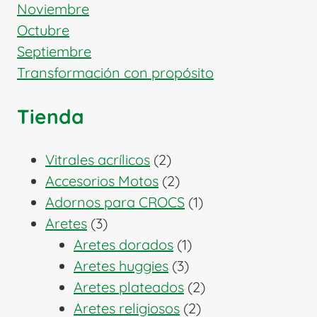
Noviembre
Octubre
Septiembre
Transformación con propósito
Tienda
2
Vitrales acrílicos
2
productos
2
Accesorios Motos
2
productos
1
Adornos para CROCS
1
3
producto
Aretes
3
productos
1
Aretes dorados
1
3
producto
Aretes huggies
3
productos
2
Aretes plateados
2
2
productos
Aretes religiosos
2