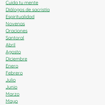
FE
Cuida tu mente
HASTA
Diálogos de sacristía
LA
Espiritualidad
MUERTE
Novenas
Oraciones
Santoral
Abril
Agosto
Diciembre
Enero
Febrero
Julio
Junio
Marzo
Mayo