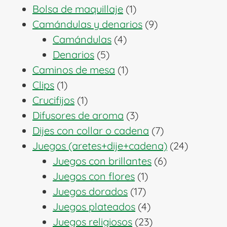
1
productos
Bolsa de maquillaje
1
producto
9
Camándulas y denarios
9
4
productos
Camándulas
4
5
productos
Denarios
5
productos
1
Caminos de mesa
1
1
producto
Clips
1
producto
1
Crucifijos
1
producto
3
Difusores de aroma
3
productos
7
Dijes con collar o cadena
7
productos
24
Juegos (aretes+dije+cadena)
24
6
producto
Juegos con brillantes
6
1
productos
Juegos con flores
1
17
producto
Juegos dorados
17
productos
4
Juegos plateados
4
productos
23
Juegos religiosos
23