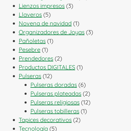
3
productos
Lienzos impresos
3
5
productos
Llaveros
5
productos
1
Novena de navidad
1
producto
3
Organizadores de Joyas
3
1
productos
Pañoletas
1
1
producto
Pesebre
1
producto
2
Prendedores
2
productos
1
Productos DIGITALES
1
12
producto
Pulseras
12
productos
6
Pulseras doradas
6
productos
2
Pulseras plateadas
2
productos
12
Pulseras religiosas
12
1
productos
Pulseras tobilleras
1
2
producto
Tapices decorativos
2
5
productos
Tecnología
5