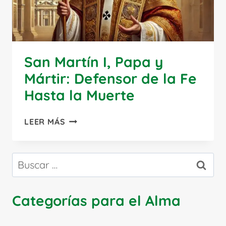
San Martín I, Papa y
Mártir: Defensor de la Fe
Hasta la Muerte
SAN
LEER MÁS
MARTÍN
I,
PAPA
Buscar:
Y
MÁRTIR:
DEFENSOR
Categorías para el Alma
DE
LA