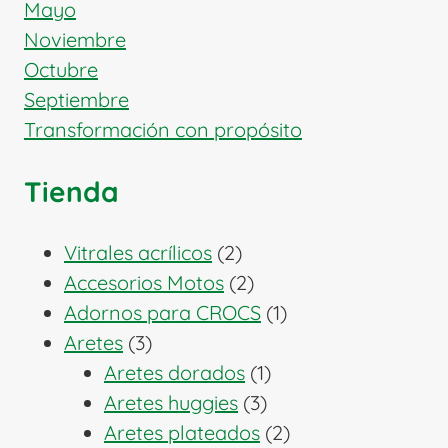
Mayo
Noviembre
Octubre
Septiembre
Transformación con propósito
Tienda
2
Vitrales acrílicos
2
productos
2
Accesorios Motos
2
productos
1
Adornos para CROCS
1
3
producto
Aretes
3
productos
1
Aretes dorados
1
3
producto
Aretes huggies
3
productos
2
Aretes plateados
2