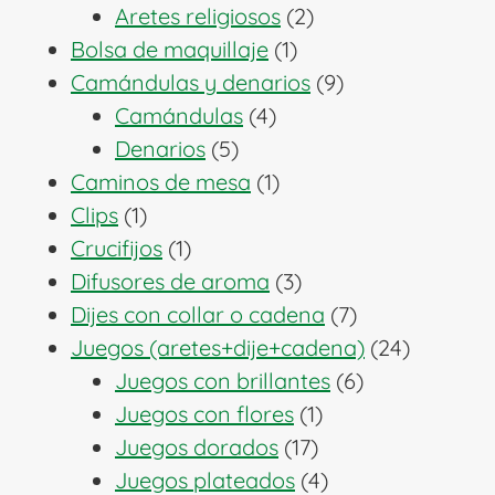
2
productos
Aretes religiosos
2
1
productos
Bolsa de maquillaje
1
producto
9
Camándulas y denarios
9
4
productos
Camándulas
4
5
productos
Denarios
5
productos
1
Caminos de mesa
1
1
producto
Clips
1
producto
1
Crucifijos
1
producto
3
Difusores de aroma
3
productos
7
Dijes con collar o cadena
7
productos
24
Juegos (aretes+dije+cadena)
24
6
producto
Juegos con brillantes
6
1
productos
Juegos con flores
1
17
producto
Juegos dorados
17
productos
4
Juegos plateados
4