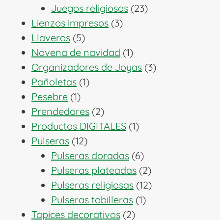
productos
23
Juegos religiosos
23
3
productos
Lienzos impresos
3
5
productos
Llaveros
5
productos
1
Novena de navidad
1
producto
3
Organizadores de Joyas
3
1
productos
Pañoletas
1
1
producto
Pesebre
1
producto
2
Prendedores
2
productos
1
Productos DIGITALES
1
12
producto
Pulseras
12
productos
6
Pulseras doradas
6
productos
2
Pulseras plateadas
2
productos
12
Pulseras religiosas
12
1
productos
Pulseras tobilleras
1
2
producto
Tapices decorativos
2