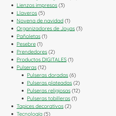
3
productos
Lienzos impresos
3
5
productos
Llaveros
5
productos
1
Novena de navidad
1
producto
3
Organizadores de Joyas
3
1
productos
Pañoletas
1
1
producto
Pesebre
1
producto
2
Prendedores
2
productos
1
Productos DIGITALES
1
12
producto
Pulseras
12
productos
6
Pulseras doradas
6
productos
2
Pulseras plateadas
2
productos
12
Pulseras religiosas
12
1
productos
Pulseras tobilleras
1
2
producto
Tapices decorativos
2
5
productos
Tecnología
5