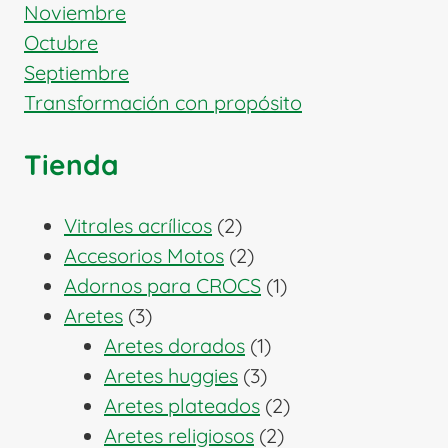
Noviembre
Octubre
Septiembre
Transformación con propósito
Tienda
2
Vitrales acrílicos
2
productos
2
Accesorios Motos
2
productos
1
Adornos para CROCS
1
3
producto
Aretes
3
productos
1
Aretes dorados
1
3
producto
Aretes huggies
3
productos
2
Aretes plateados
2
2
productos
Aretes religiosos
2