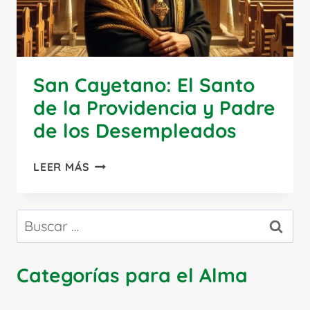
San Cayetano: El Santo
de la Providencia y Padre
de los Desempleados
SAN
LEER MÁS
CAYETANO:
EL
SANTO
Buscar:
DE
LA
PROVIDENCIA
Categorías para el Alma
Y
PADRE