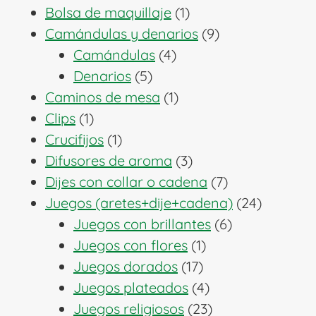
1
productos
Bolsa de maquillaje
1
producto
9
Camándulas y denarios
9
4
productos
Camándulas
4
5
productos
Denarios
5
productos
1
Caminos de mesa
1
1
producto
Clips
1
producto
1
Crucifijos
1
producto
3
Difusores de aroma
3
productos
7
Dijes con collar o cadena
7
productos
24
Juegos (aretes+dije+cadena)
24
6
producto
Juegos con brillantes
6
1
productos
Juegos con flores
1
17
producto
Juegos dorados
17
productos
4
Juegos plateados
4
productos
23
Juegos religiosos
23