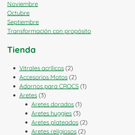
Noviembre
Octubre
Septiembre
Transformación con propósito
Tienda
2
Vitrales acrílicos
2
productos
2
Accesorios Motos
2
productos
1
Adornos para CROCS
1
3
producto
Aretes
3
productos
1
Aretes dorados
1
3
producto
Aretes huggies
3
productos
2
Aretes plateados
2
2
productos
Aretes religiosos
2