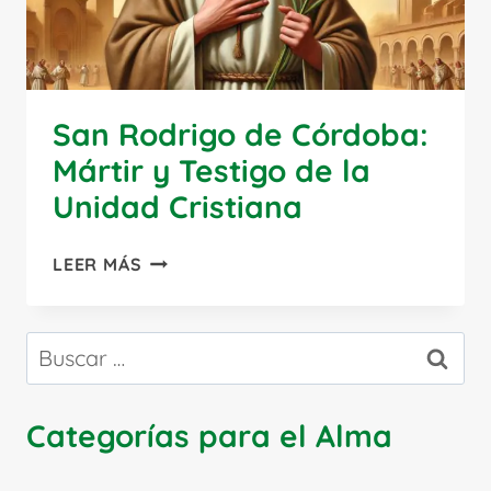
San Rodrigo de Córdoba:
Mártir y Testigo de la
Unidad Cristiana
SAN
LEER MÁS
RODRIGO
DE
CÓRDOBA:
Buscar:
MÁRTIR
Y
TESTIGO
Categorías para el Alma
DE
LA