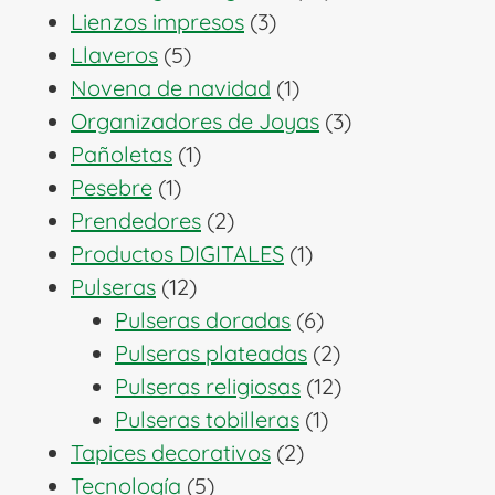
3
productos
Lienzos impresos
3
5
productos
Llaveros
5
productos
1
Novena de navidad
1
producto
3
Organizadores de Joyas
3
1
productos
Pañoletas
1
1
producto
Pesebre
1
producto
2
Prendedores
2
productos
1
Productos DIGITALES
1
12
producto
Pulseras
12
productos
6
Pulseras doradas
6
productos
2
Pulseras plateadas
2
productos
12
Pulseras religiosas
12
1
productos
Pulseras tobilleras
1
2
producto
Tapices decorativos
2
5
productos
Tecnología
5