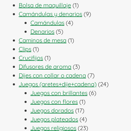
1
productos
Bolsa de maquillaje
1
producto
9
Camándulas y denarios
9
4
productos
Camándulas
4
5
productos
Denarios
5
productos
1
Caminos de mesa
1
1
producto
Clips
1
producto
1
Crucifijos
1
producto
3
Difusores de aroma
3
productos
7
Dijes con collar o cadena
7
productos
24
Juegos (aretes+dije+cadena)
24
6
producto
Juegos con brillantes
6
1
productos
Juegos con flores
1
17
producto
Juegos dorados
17
productos
4
Juegos plateados
4
productos
23
Juegos religiosos
23