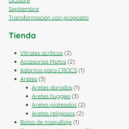
Octubre
Septiembre
Transformación con propósito
Tienda
2
Vitrales acrílicos
2
productos
2
Accesorios Motos
2
productos
1
Adornos para CROCS
1
3
producto
Aretes
3
productos
1
Aretes dorados
1
3
producto
Aretes huggies
3
productos
2
Aretes plateados
2
2
productos
Aretes religiosos
2
1
productos
Bolsa de maquillaje
1