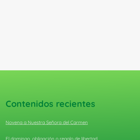
Contenidos recientes
Novena a Nuestra Señora del Carmen
El domingo, obligación o regalo de libertad