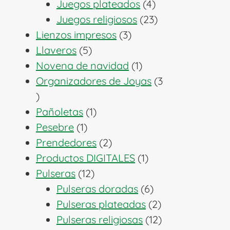
productos
4
Juegos plateados
4
productos
23
Juegos religiosos
23
3
productos
Lienzos impresos
3
5
productos
Llaveros
5
productos
1
Novena de navidad
1
producto
Organizadores de Joyas
3
3
productos
1
Pañoletas
1
1
producto
Pesebre
1
producto
2
Prendedores
2
productos
1
Productos DIGITALES
1
12
producto
Pulseras
12
productos
6
Pulseras doradas
6
productos
2
Pulseras plateadas
2
productos
12
Pulseras religiosas
12