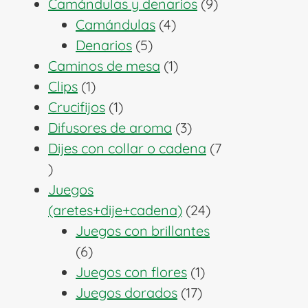
producto
9
Camándulas y denarios
9
4
productos
Camándulas
4
5
productos
Denarios
5
productos
1
Caminos de mesa
1
1
producto
Clips
1
producto
1
Crucifijos
1
producto
3
Difusores de aroma
3
productos
Dijes con collar o cadena
7
7
productos
Juegos
24
(aretes+dije+cadena)
24
productos
Juegos con brillantes
6
6
productos
1
Juegos con flores
1
17
producto
Juegos dorados
17