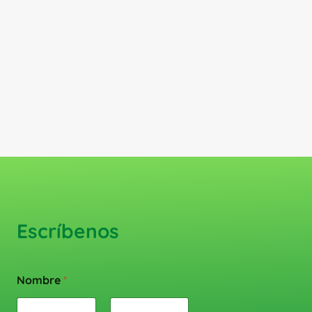
Escríbenos
Nombre
*