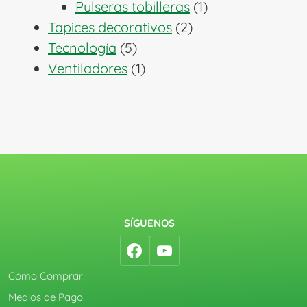
1
productos
Pulseras tobilleras
1
2
producto
Tapices decorativos
2
5
productos
Tecnología
5
productos
1
Ventiladores
1
producto
SÍGUENOS
Cómo Comprar
Medios de Pago