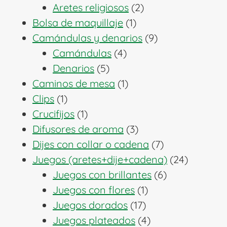
2
productos
Aretes religiosos
2
1
productos
Bolsa de maquillaje
1
producto
9
Camándulas y denarios
9
4
productos
Camándulas
4
5
productos
Denarios
5
productos
1
Caminos de mesa
1
1
producto
Clips
1
producto
1
Crucifijos
1
producto
3
Difusores de aroma
3
productos
7
Dijes con collar o cadena
7
productos
24
Juegos (aretes+dije+cadena)
24
6
producto
Juegos con brillantes
6
1
productos
Juegos con flores
1
17
producto
Juegos dorados
17
productos
4
Juegos plateados
4