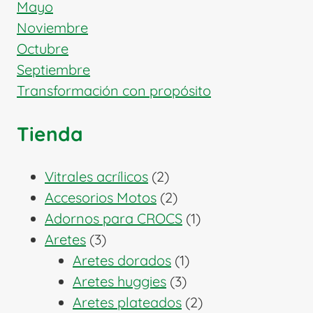
Mayo
Noviembre
Octubre
Septiembre
Transformación con propósito
Tienda
2
Vitrales acrílicos
2
productos
2
Accesorios Motos
2
productos
1
Adornos para CROCS
1
3
producto
Aretes
3
productos
1
Aretes dorados
1
3
producto
Aretes huggies
3
productos
2
Aretes plateados
2