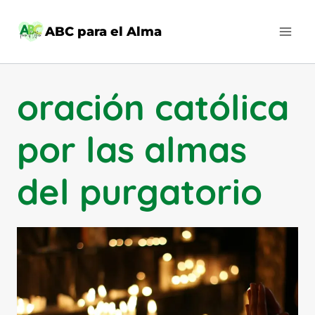
Saltar
al
ABC para el Alma
contenido
oración católica
por las almas
del purgatorio