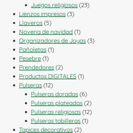
productos
23
Juegos religiosos
23
3
productos
Lienzos impresos
3
5
productos
Llaveros
5
productos
1
Novena de navidad
1
producto
3
Organizadores de Joyas
3
1
productos
Pañoletas
1
1
producto
Pesebre
1
producto
2
Prendedores
2
productos
1
Productos DIGITALES
1
12
producto
Pulseras
12
productos
6
Pulseras doradas
6
productos
2
Pulseras plateadas
2
productos
12
Pulseras religiosas
12
1
productos
Pulseras tobilleras
1
2
producto
Tapices decorativos
2