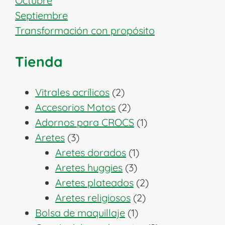
Octubre
Septiembre
Transformación con propósito
Tienda
2
Vitrales acrílicos
2
productos
2
Accesorios Motos
2
productos
1
Adornos para CROCS
1
3
producto
Aretes
3
productos
1
Aretes dorados
1
3
producto
Aretes huggies
3
productos
2
Aretes plateados
2
2
productos
Aretes religiosos
2
1
productos
Bolsa de maquillaje
1