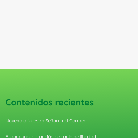
Contenidos recientes
Novena a Nuestra Señora del Carmen
El domingo, obligación o regalo de libertad