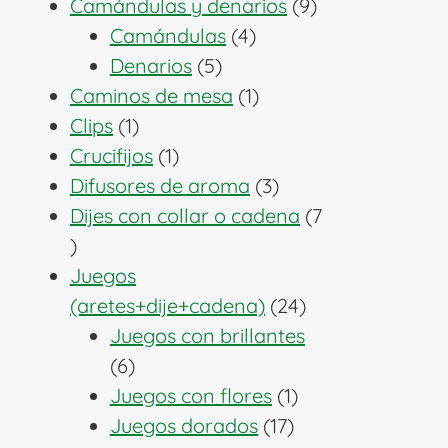
producto
9
Camándulas y denarios
9
4
productos
Camándulas
4
5
productos
Denarios
5
productos
1
Caminos de mesa
1
1
producto
Clips
1
producto
1
Crucifijos
1
producto
3
Difusores de aroma
3
productos
Dijes con collar o cadena
7
7
productos
Juegos
24
(aretes+dije+cadena)
24
productos
Juegos con brillantes
6
6
productos
1
Juegos con flores
1
17
producto
Juegos dorados
17