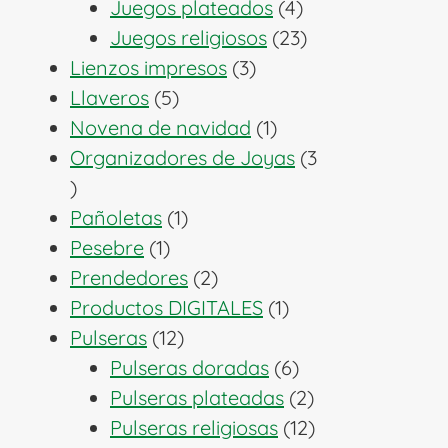
productos
4
Juegos plateados
4
productos
23
Juegos religiosos
23
3
productos
Lienzos impresos
3
5
productos
Llaveros
5
productos
1
Novena de navidad
1
producto
Organizadores de Joyas
3
3
productos
1
Pañoletas
1
1
producto
Pesebre
1
producto
2
Prendedores
2
productos
1
Productos DIGITALES
1
12
producto
Pulseras
12
productos
6
Pulseras doradas
6
productos
2
Pulseras plateadas
2
productos
12
Pulseras religiosas
12