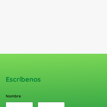
Escríbenos
Nombre
*