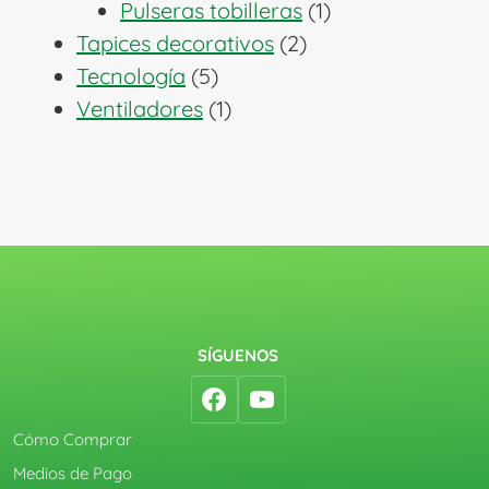
1
productos
Pulseras tobilleras
1
2
producto
Tapices decorativos
2
5
productos
Tecnología
5
productos
1
Ventiladores
1
producto
SÍGUENOS
Cómo Comprar
Medios de Pago