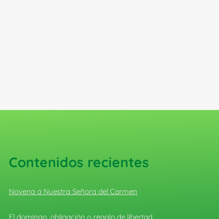
Contenidos recientes
Novena a Nuestra Señora del Carmen
El domingo, obligación o regalo de libertad