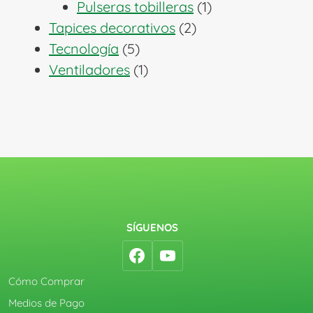
1
productos
Pulseras tobilleras
1
2
producto
Tapices decorativos
2
5
productos
Tecnología
5
productos
1
Ventiladores
1
producto
SÍGUENOS
Cómo Comprar
Medios de Pago