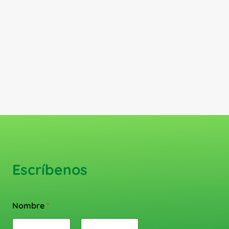
Escríbenos
Nombre
*