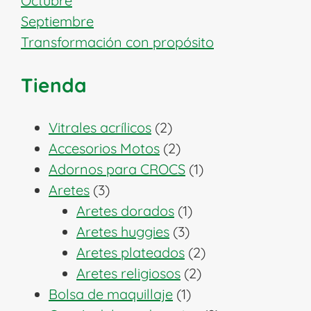
Octubre
Septiembre
Transformación con propósito
Tienda
2
Vitrales acrílicos
2
productos
2
Accesorios Motos
2
productos
1
Adornos para CROCS
1
3
producto
Aretes
3
productos
1
Aretes dorados
1
3
producto
Aretes huggies
3
productos
2
Aretes plateados
2
2
productos
Aretes religiosos
2
1
productos
Bolsa de maquillaje
1