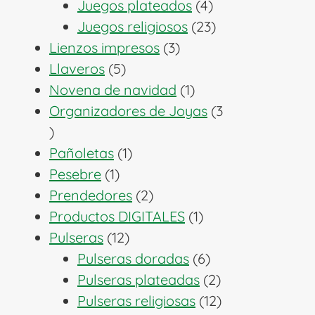
productos
4
Juegos plateados
4
productos
23
Juegos religiosos
23
3
productos
Lienzos impresos
3
5
productos
Llaveros
5
productos
1
Novena de navidad
1
producto
Organizadores de Joyas
3
3
productos
1
Pañoletas
1
1
producto
Pesebre
1
producto
2
Prendedores
2
productos
1
Productos DIGITALES
1
12
producto
Pulseras
12
productos
6
Pulseras doradas
6
productos
2
Pulseras plateadas
2
productos
12
Pulseras religiosas
12