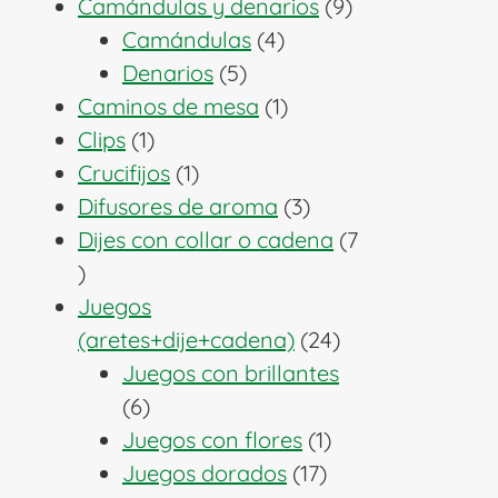
producto
9
Camándulas y denarios
9
4
productos
Camándulas
4
5
productos
Denarios
5
productos
1
Caminos de mesa
1
1
producto
Clips
1
producto
1
Crucifijos
1
producto
3
Difusores de aroma
3
productos
Dijes con collar o cadena
7
7
productos
Juegos
24
(aretes+dije+cadena)
24
productos
Juegos con brillantes
6
6
productos
1
Juegos con flores
1
17
producto
Juegos dorados
17