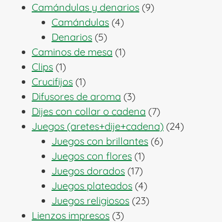
producto
9
Camándulas y denarios
9
4
productos
Camándulas
4
5
productos
Denarios
5
productos
1
Caminos de mesa
1
1
producto
Clips
1
producto
1
Crucifijos
1
producto
3
Difusores de aroma
3
productos
7
Dijes con collar o cadena
7
productos
24
Juegos (aretes+dije+cadena)
24
6
producto
Juegos con brillantes
6
1
productos
Juegos con flores
1
17
producto
Juegos dorados
17
productos
4
Juegos plateados
4
productos
23
Juegos religiosos
23
3
productos
Lienzos impresos
3