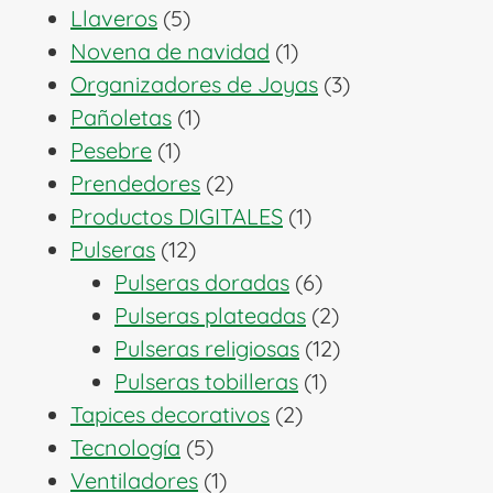
5
productos
Llaveros
5
productos
1
Novena de navidad
1
producto
3
Organizadores de Joyas
3
1
productos
Pañoletas
1
1
producto
Pesebre
1
producto
2
Prendedores
2
productos
1
Productos DIGITALES
1
12
producto
Pulseras
12
productos
6
Pulseras doradas
6
productos
2
Pulseras plateadas
2
productos
12
Pulseras religiosas
12
1
productos
Pulseras tobilleras
1
2
producto
Tapices decorativos
2
5
productos
Tecnología
5
productos
1
Ventiladores
1