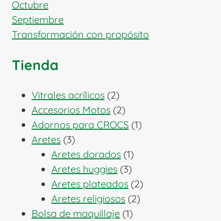
Octubre
Septiembre
Transformación con propósito
Tienda
2
Vitrales acrílicos
2
productos
2
Accesorios Motos
2
productos
1
Adornos para CROCS
1
3
producto
Aretes
3
productos
1
Aretes dorados
1
3
producto
Aretes huggies
3
productos
2
Aretes plateados
2
2
productos
Aretes religiosos
2
1
productos
Bolsa de maquillaje
1