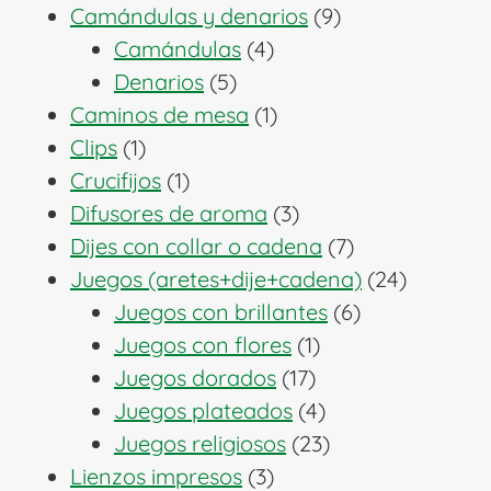
producto
9
Camándulas y denarios
9
4
productos
Camándulas
4
5
productos
Denarios
5
productos
1
Caminos de mesa
1
1
producto
Clips
1
producto
1
Crucifijos
1
producto
3
Difusores de aroma
3
productos
7
Dijes con collar o cadena
7
productos
24
Juegos (aretes+dije+cadena)
24
6
producto
Juegos con brillantes
6
1
productos
Juegos con flores
1
17
producto
Juegos dorados
17
productos
4
Juegos plateados
4
productos
23
Juegos religiosos
23
3
productos
Lienzos impresos
3