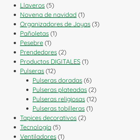
5
productos
Llaveros
5
productos
1
Novena de navidad
1
producto
3
Organizadores de Joyas
3
1
productos
Pañoletas
1
1
producto
Pesebre
1
producto
2
Prendedores
2
productos
1
Productos DIGITALES
1
12
producto
Pulseras
12
productos
6
Pulseras doradas
6
productos
2
Pulseras plateadas
2
productos
12
Pulseras religiosas
12
1
productos
Pulseras tobilleras
1
2
producto
Tapices decorativos
2
5
productos
Tecnología
5
productos
1
Ventiladores
1