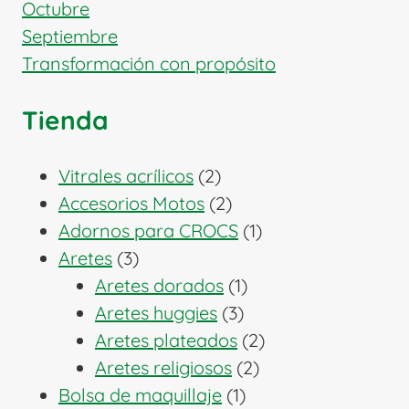
Octubre
Septiembre
Transformación con propósito
Tienda
2
Vitrales acrílicos
2
productos
2
Accesorios Motos
2
productos
1
Adornos para CROCS
1
3
producto
Aretes
3
productos
1
Aretes dorados
1
3
producto
Aretes huggies
3
productos
2
Aretes plateados
2
2
productos
Aretes religiosos
2
1
productos
Bolsa de maquillaje
1