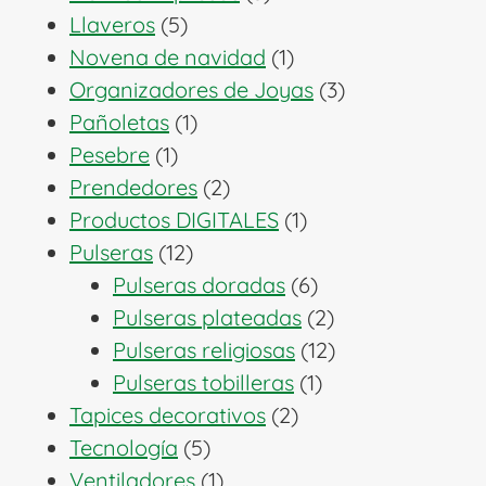
5
productos
Llaveros
5
productos
1
Novena de navidad
1
producto
3
Organizadores de Joyas
3
1
productos
Pañoletas
1
1
producto
Pesebre
1
producto
2
Prendedores
2
productos
1
Productos DIGITALES
1
12
producto
Pulseras
12
productos
6
Pulseras doradas
6
productos
2
Pulseras plateadas
2
productos
12
Pulseras religiosas
12
1
productos
Pulseras tobilleras
1
2
producto
Tapices decorativos
2
5
productos
Tecnología
5
productos
1
Ventiladores
1