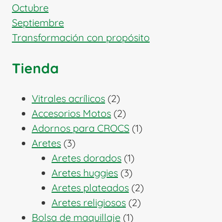
Octubre
Septiembre
Transformación con propósito
Tienda
2
Vitrales acrílicos
2
productos
2
Accesorios Motos
2
productos
1
Adornos para CROCS
1
3
producto
Aretes
3
productos
1
Aretes dorados
1
3
producto
Aretes huggies
3
productos
2
Aretes plateados
2
2
productos
Aretes religiosos
2
1
productos
Bolsa de maquillaje
1