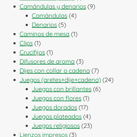
producto
9
Camándulas y denarios
9
4
productos
Camándulas
4
5
productos
Denarios
5
productos
1
Caminos de mesa
1
1
producto
Clips
1
producto
1
Crucifijos
1
producto
3
Difusores de aroma
3
productos
7
Dijes con collar o cadena
7
productos
24
Juegos (aretes+dije+cadena)
24
6
producto
Juegos con brillantes
6
1
productos
Juegos con flores
1
17
producto
Juegos dorados
17
productos
4
Juegos plateados
4
productos
23
Juegos religiosos
23
3
productos
Lienzos impresos
3