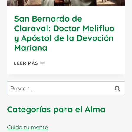
San Bernardo de
Claraval: Doctor Melifluo
y Apóstol de la Devoción
Mariana
SAN
LEER MÁS
BERNARDO
DE
CLARAVAL:
Buscar:
DOCTOR
MELIFLUO
Y
Categorías para el Alma
APÓSTOL
DE
LA
Cuida tu mente