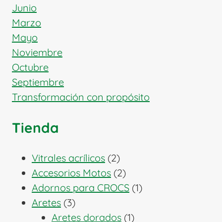
Junio
Marzo
Mayo
Noviembre
Octubre
Septiembre
Transformación con propósito
Tienda
2
Vitrales acrílicos
2
productos
2
Accesorios Motos
2
productos
1
Adornos para CROCS
1
3
producto
Aretes
3
productos
1
Aretes dorados
1