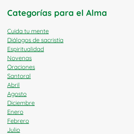
TADEO,
APÓSTOLES:
Categorías para el Alma
MÁRTIRES
DE
CRISTO
Cuida tu mente
Y
Diálogos de sacristía
HERALDOS
Espiritualidad
DEL
Novenas
EVANGELIO
Oraciones
Santoral
Abril
Agosto
Diciembre
Enero
Febrero
Julio