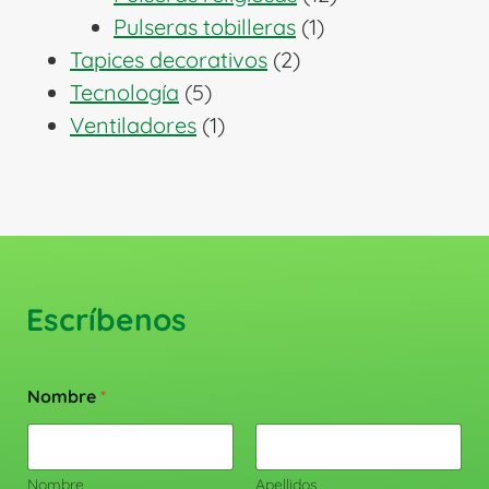
1
productos
Pulseras tobilleras
1
2
producto
Tapices decorativos
2
5
productos
Tecnología
5
productos
1
Ventiladores
1
producto
Escríbenos
Nombre
*
Nombre
Apellidos