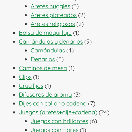
3
producto
Aretes huggies
3
productos
2
Aretes plateados
2
2
productos
Aretes religiosos
2
1
productos
Bolsa de maquillaje
1
producto
9
Camándulas y denarios
9
4
productos
Camándulas
4
5
productos
Denarios
5
productos
1
Caminos de mesa
1
1
producto
Clips
1
producto
1
Crucifijos
1
producto
3
Difusores de aroma
3
productos
7
Dijes con collar o cadena
7
productos
24
Juegos (aretes+dije+cadena)
24
6
producto
Juegos con brillantes
6
1
productos
Juegos con flores
1