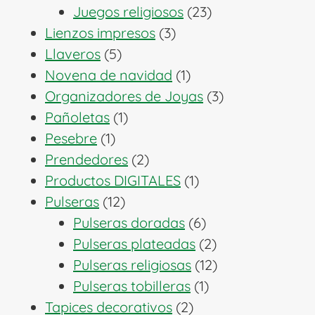
productos
23
Juegos religiosos
23
3
productos
Lienzos impresos
3
5
productos
Llaveros
5
productos
1
Novena de navidad
1
producto
3
Organizadores de Joyas
3
1
productos
Pañoletas
1
1
producto
Pesebre
1
producto
2
Prendedores
2
productos
1
Productos DIGITALES
1
12
producto
Pulseras
12
productos
6
Pulseras doradas
6
productos
2
Pulseras plateadas
2
productos
12
Pulseras religiosas
12
1
productos
Pulseras tobilleras
1
2
producto
Tapices decorativos
2