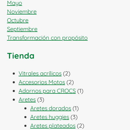
Mayo
Noviembre
Octubre
Septiembre
Transformación con propósito
Tienda
2
Vitrales acrílicos
2
productos
2
Accesorios Motos
2
productos
1
Adornos para CROCS
1
3
producto
Aretes
3
productos
1
Aretes dorados
1
3
producto
Aretes huggies
3
productos
2
Aretes plateados
2