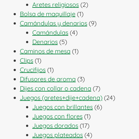
2
productos
Aretes religiosos
2
1
productos
Bolsa de maquillaje
1
producto
9
Camándulas y denarios
9
4
productos
Camándulas
4
5
productos
Denarios
5
productos
1
Caminos de mesa
1
1
producto
Clips
1
producto
1
Crucifijos
1
producto
3
Difusores de aroma
3
productos
7
Dijes con collar o cadena
7
productos
24
Juegos (aretes+dije+cadena)
24
6
producto
Juegos con brillantes
6
1
productos
Juegos con flores
1
17
producto
Juegos dorados
17
productos
4
Juegos plateados
4