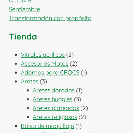
Octubre
Septiembre
Transformación con propósito
Tienda
2
Vitrales acrílicos
2
productos
2
Accesorios Motos
2
productos
1
Adornos para CROCS
1
3
producto
Aretes
3
productos
1
Aretes dorados
1
3
producto
Aretes huggies
3
productos
2
Aretes plateados
2
2
productos
Aretes religiosos
2
1
productos
Bolsa de maquillaje
1