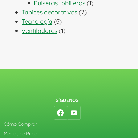
1
productos
Pulseras tobilleras
1
2
producto
Tapices decorativos
2
5
productos
Tecnología
5
productos
1
Ventiladores
1
producto
SÍGUENOS
Cómo Comprar
Medios de Pago