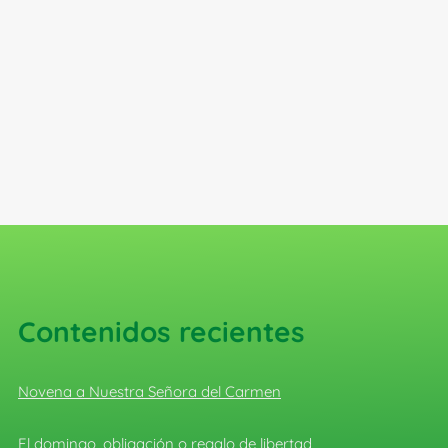
Contenidos recientes
Novena a Nuestra Señora del Carmen
El domingo, obligación o regalo de libertad