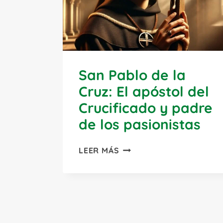
San Pablo de la
Cruz: El apóstol del
Crucificado y padre
de los pasionistas
SAN
LEER MÁS
PABLO
DE
LA
CRUZ:
EL
APÓSTOL