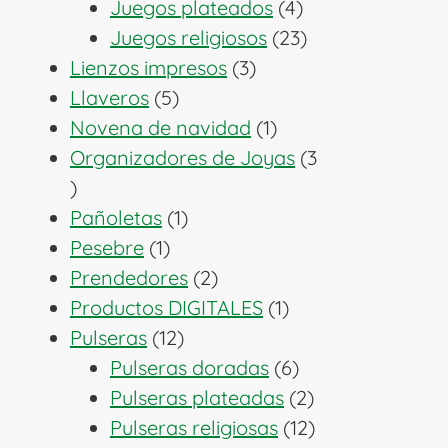
productos
4
Juegos plateados
4
productos
23
Juegos religiosos
23
3
productos
Lienzos impresos
3
5
productos
Llaveros
5
productos
1
Novena de navidad
1
producto
Organizadores de Joyas
3
3
productos
1
Pañoletas
1
1
producto
Pesebre
1
producto
2
Prendedores
2
productos
1
Productos DIGITALES
1
12
producto
Pulseras
12
productos
6
Pulseras doradas
6
productos
2
Pulseras plateadas
2
productos
12
Pulseras religiosas
12