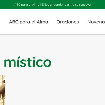
ABC para el Alma | El lugar donde tu alma se renueva
ABC para el Alma
Oraciones
Novena
 místico