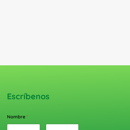
Escríbenos
Nombre
*