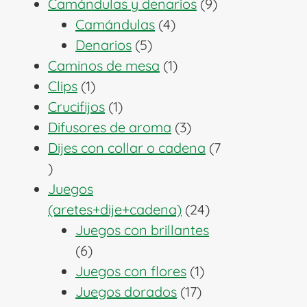
producto
9
Camándulas y denarios
9
4
productos
Camándulas
4
5
productos
Denarios
5
productos
1
Caminos de mesa
1
1
producto
Clips
1
producto
1
Crucifijos
1
producto
3
Difusores de aroma
3
productos
Dijes con collar o cadena
7
7
productos
Juegos
24
(aretes+dije+cadena)
24
productos
Juegos con brillantes
6
6
productos
1
Juegos con flores
1
17
producto
Juegos dorados
17