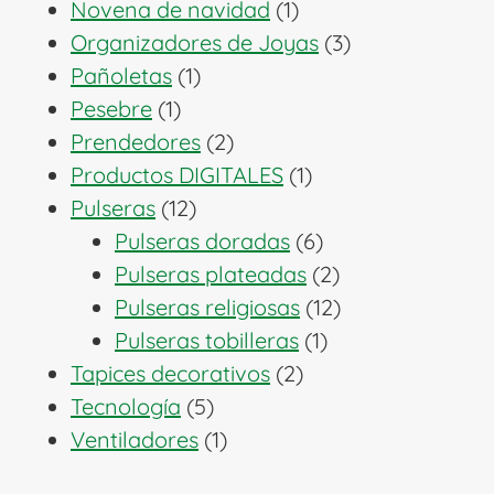
productos
1
Novena de navidad
1
producto
3
Organizadores de Joyas
3
1
productos
Pañoletas
1
1
producto
Pesebre
1
producto
2
Prendedores
2
productos
1
Productos DIGITALES
1
12
producto
Pulseras
12
productos
6
Pulseras doradas
6
productos
2
Pulseras plateadas
2
productos
12
Pulseras religiosas
12
1
productos
Pulseras tobilleras
1
2
producto
Tapices decorativos
2
5
productos
Tecnología
5
productos
1
Ventiladores
1
producto