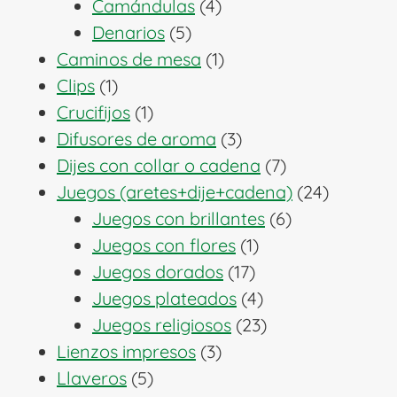
4
productos
Camándulas
4
5
productos
Denarios
5
productos
1
Caminos de mesa
1
1
producto
Clips
1
producto
1
Crucifijos
1
producto
3
Difusores de aroma
3
productos
7
Dijes con collar o cadena
7
productos
24
Juegos (aretes+dije+cadena)
24
6
producto
Juegos con brillantes
6
1
productos
Juegos con flores
1
17
producto
Juegos dorados
17
productos
4
Juegos plateados
4
productos
23
Juegos religiosos
23
3
productos
Lienzos impresos
3
5
productos
Llaveros
5