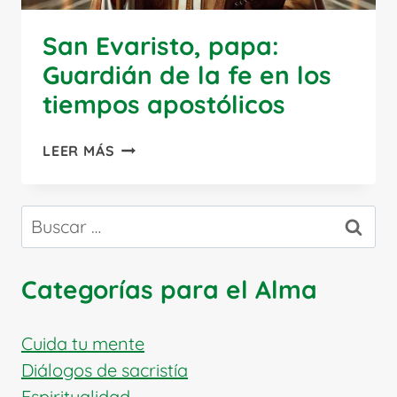
San Evaristo, papa:
Guardián de la fe en los
tiempos apostólicos
SAN
LEER MÁS
EVARISTO,
PAPA:
GUARDIÁN
Buscar:
DE
LA
FE
Categorías para el Alma
EN
LOS
TIEMPOS
Cuida tu mente
APOSTÓLICOS
Diálogos de sacristía
Espiritualidad