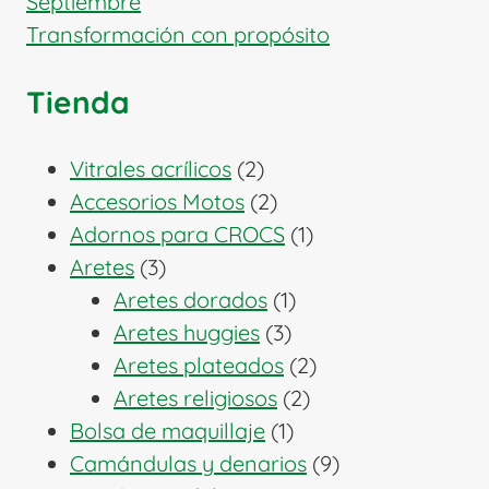
Septiembre
Transformación con propósito
Tienda
2
Vitrales acrílicos
2
productos
2
Accesorios Motos
2
productos
1
Adornos para CROCS
1
3
producto
Aretes
3
productos
1
Aretes dorados
1
3
producto
Aretes huggies
3
productos
2
Aretes plateados
2
2
productos
Aretes religiosos
2
1
productos
Bolsa de maquillaje
1
producto
9
Camándulas y denarios
9