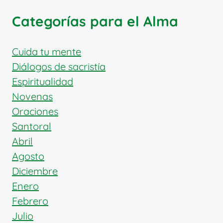
REY
SANTO
Categorías para el Alma
Y
FUNDADOR
DE
Cuida tu mente
LA
Diálogos de sacristía
NACIÓN
Espiritualidad
CRISTIANA
Novenas
HÚNGARA
Oraciones
Santoral
Abril
Agosto
Diciembre
Enero
Febrero
Julio