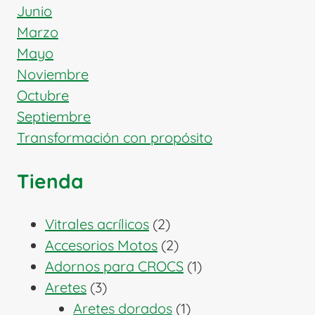
Junio
Marzo
Mayo
Noviembre
Octubre
Septiembre
Transformación con propósito
Tienda
2
Vitrales acrílicos
2
productos
2
Accesorios Motos
2
productos
1
Adornos para CROCS
1
3
producto
Aretes
3
productos
1
Aretes dorados
1