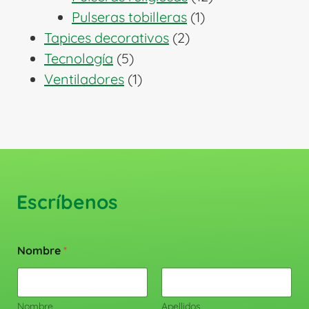
1
productos
Pulseras tobilleras
1
2
producto
Tapices decorativos
2
5
productos
Tecnología
5
productos
1
Ventiladores
1
producto
Escríbenos
Nombre
*
Nombre
Apellidos