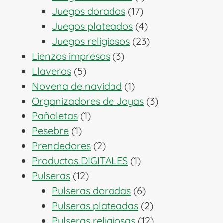
17
producto
Juegos dorados
17
productos
4
Juegos plateados
4
productos
23
Juegos religiosos
23
3
productos
Lienzos impresos
3
5
productos
Llaveros
5
productos
1
Novena de navidad
1
producto
3
Organizadores de Joyas
3
1
productos
Pañoletas
1
1
producto
Pesebre
1
producto
2
Prendedores
2
productos
1
Productos DIGITALES
1
12
producto
Pulseras
12
productos
6
Pulseras doradas
6
productos
2
Pulseras plateadas
2
productos
12
Pulseras religiosas
12