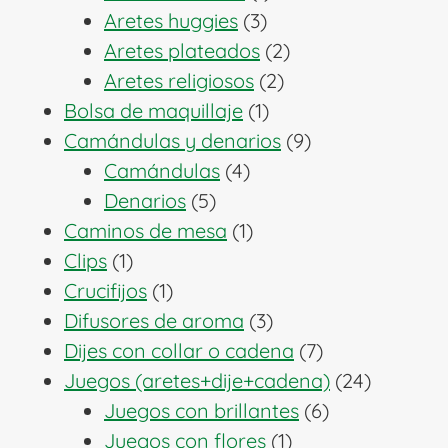
3
producto
Aretes huggies
3
productos
2
Aretes plateados
2
2
productos
Aretes religiosos
2
1
productos
Bolsa de maquillaje
1
producto
9
Camándulas y denarios
9
4
productos
Camándulas
4
5
productos
Denarios
5
productos
1
Caminos de mesa
1
1
producto
Clips
1
producto
1
Crucifijos
1
producto
3
Difusores de aroma
3
productos
7
Dijes con collar o cadena
7
productos
24
Juegos (aretes+dije+cadena)
24
6
producto
Juegos con brillantes
6
1
productos
Juegos con flores
1