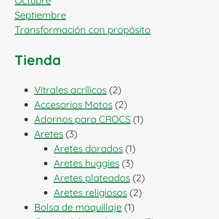
Octubre
Septiembre
Transformación con propósito
Tienda
2
Vitrales acrílicos
2
productos
2
Accesorios Motos
2
productos
1
Adornos para CROCS
1
3
producto
Aretes
3
productos
1
Aretes dorados
1
3
producto
Aretes huggies
3
productos
2
Aretes plateados
2
2
productos
Aretes religiosos
2
1
productos
Bolsa de maquillaje
1