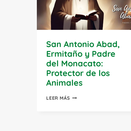
San Antonio Abad,
Ermitaño y Padre
del Monacato:
Protector de los
Animales
SAN
LEER MÁS
ANTONIO
ABAD,
ERMITAÑO
Y