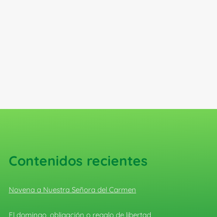
Contenidos recientes
Novena a Nuestra Señora del Carmen
El domingo, obligación o regalo de libertad