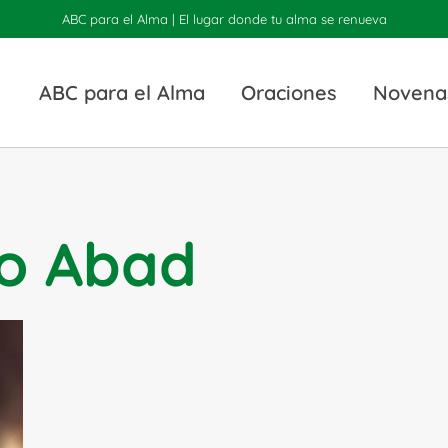
ABC para el Alma | El lugar donde tu alma se renueva
ABC para el Alma
Oraciones
Novena
io Abad