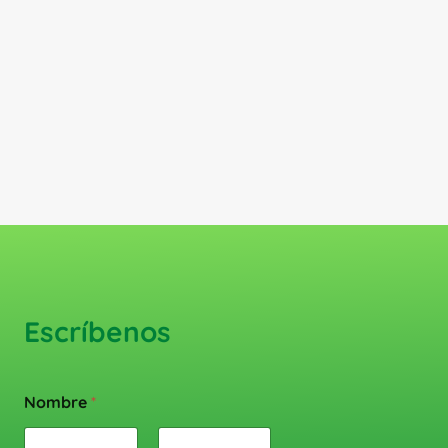
Escríbenos
Nombre
*