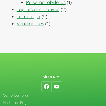
1
productos
Pulseras tobilleras
1
2
producto
Tapices decorativos
2
5
productos
Tecnología
5
productos
1
Ventiladores
1
producto
SÍGUENOS
Cómo Comprar
Medios de Pago