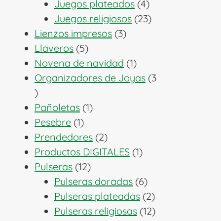
productos
4
Juegos plateados
4
productos
23
Juegos religiosos
23
3
productos
Lienzos impresos
3
5
productos
Llaveros
5
productos
1
Novena de navidad
1
producto
Organizadores de Joyas
3
3
productos
1
Pañoletas
1
1
producto
Pesebre
1
producto
2
Prendedores
2
productos
1
Productos DIGITALES
1
12
producto
Pulseras
12
productos
6
Pulseras doradas
6
productos
2
Pulseras plateadas
2
productos
12
Pulseras religiosas
12