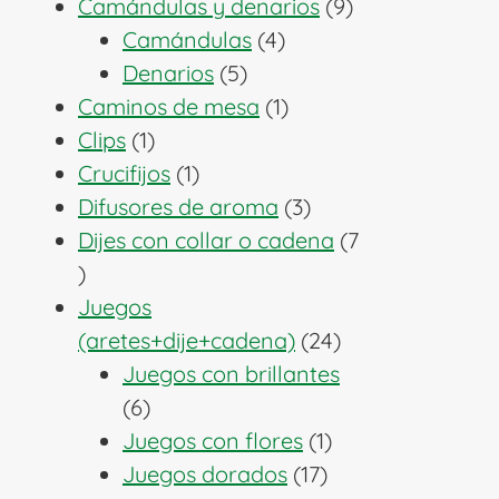
producto
9
Camándulas y denarios
9
4
productos
Camándulas
4
5
productos
Denarios
5
productos
1
Caminos de mesa
1
1
producto
Clips
1
producto
1
Crucifijos
1
producto
3
Difusores de aroma
3
productos
Dijes con collar o cadena
7
7
productos
Juegos
24
(aretes+dije+cadena)
24
productos
Juegos con brillantes
6
6
productos
1
Juegos con flores
1
17
producto
Juegos dorados
17