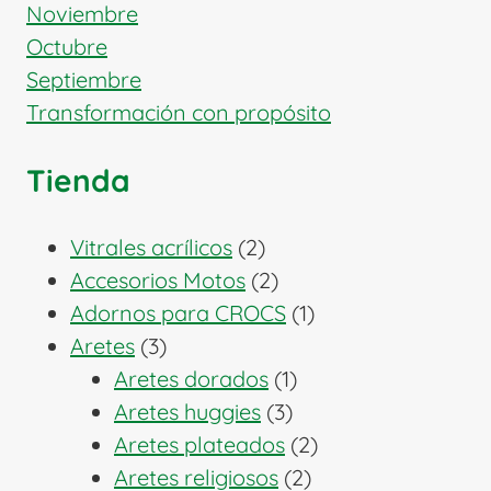
Noviembre
Octubre
Septiembre
Transformación con propósito
Tienda
2
Vitrales acrílicos
2
productos
2
Accesorios Motos
2
productos
1
Adornos para CROCS
1
3
producto
Aretes
3
productos
1
Aretes dorados
1
3
producto
Aretes huggies
3
productos
2
Aretes plateados
2
2
productos
Aretes religiosos
2