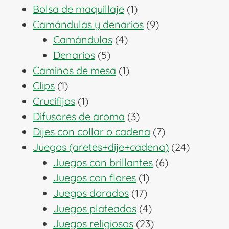
1
productos
Bolsa de maquillaje
1
producto
9
Camándulas y denarios
9
4
productos
Camándulas
4
5
productos
Denarios
5
productos
1
Caminos de mesa
1
1
producto
Clips
1
producto
1
Crucifijos
1
producto
3
Difusores de aroma
3
productos
7
Dijes con collar o cadena
7
productos
24
Juegos (aretes+dije+cadena)
24
6
producto
Juegos con brillantes
6
1
productos
Juegos con flores
1
17
producto
Juegos dorados
17
productos
4
Juegos plateados
4
productos
23
Juegos religiosos
23