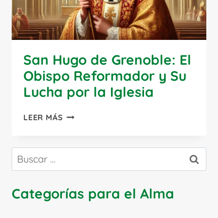
San Hugo de Grenoble: El
Obispo Reformador y Su
Lucha por la Iglesia
SAN
LEER MÁS
HUGO
DE
GRENOBLE:
Buscar:
EL
OBISPO
REFORMADOR
Categorías para el Alma
Y
SU