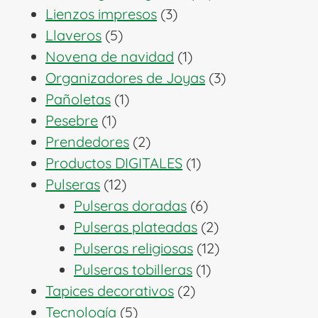
3
productos
Lienzos impresos
3
5
productos
Llaveros
5
productos
1
Novena de navidad
1
producto
3
Organizadores de Joyas
3
1
productos
Pañoletas
1
1
producto
Pesebre
1
producto
2
Prendedores
2
productos
1
Productos DIGITALES
1
12
producto
Pulseras
12
productos
6
Pulseras doradas
6
productos
2
Pulseras plateadas
2
productos
12
Pulseras religiosas
12
1
productos
Pulseras tobilleras
1
2
producto
Tapices decorativos
2
5
productos
Tecnología
5