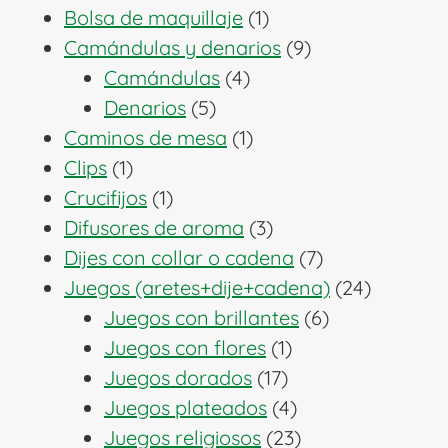
1
productos
Bolsa de maquillaje
1
producto
9
Camándulas y denarios
9
4
productos
Camándulas
4
5
productos
Denarios
5
productos
1
Caminos de mesa
1
1
producto
Clips
1
producto
1
Crucifijos
1
producto
3
Difusores de aroma
3
productos
7
Dijes con collar o cadena
7
productos
24
Juegos (aretes+dije+cadena)
24
6
producto
Juegos con brillantes
6
1
productos
Juegos con flores
1
17
producto
Juegos dorados
17
productos
4
Juegos plateados
4
productos
23
Juegos religiosos
23