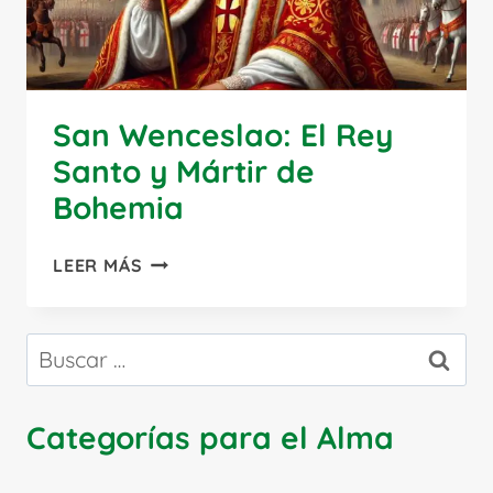
San Wenceslao: El Rey
Santo y Mártir de
Bohemia
SAN
LEER MÁS
WENCESLAO:
EL
REY
Buscar:
SANTO
Y
MÁRTIR
Categorías para el Alma
DE
BOHEMIA