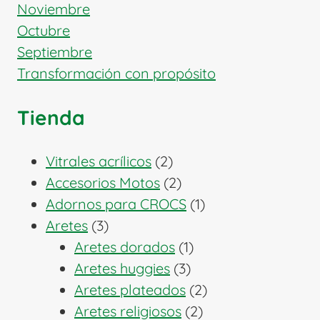
Noviembre
Octubre
Septiembre
Transformación con propósito
Tienda
2
Vitrales acrílicos
2
productos
2
Accesorios Motos
2
productos
1
Adornos para CROCS
1
3
producto
Aretes
3
productos
1
Aretes dorados
1
3
producto
Aretes huggies
3
productos
2
Aretes plateados
2
2
productos
Aretes religiosos
2