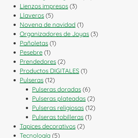
3
productos
Lienzos impresos
3
5
productos
Llaveros
5
productos
1
Novena de navidad
1
producto
3
Organizadores de Joyas
3
1
productos
Pañoletas
1
1
producto
Pesebre
1
producto
2
Prendedores
2
productos
1
Productos DIGITALES
1
12
producto
Pulseras
12
productos
6
Pulseras doradas
6
productos
2
Pulseras plateadas
2
productos
12
Pulseras religiosas
12
1
productos
Pulseras tobilleras
1
2
producto
Tapices decorativos
2
5
productos
Tecnología
5