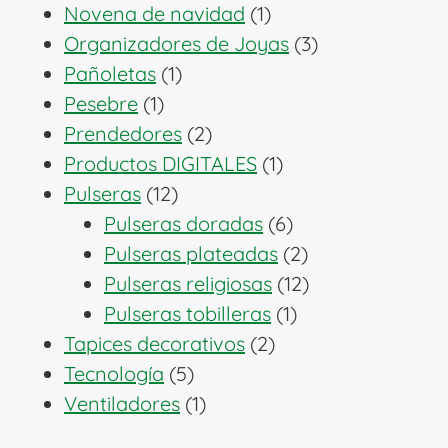
productos
1
Novena de navidad
1
producto
3
Organizadores de Joyas
3
1
productos
Pañoletas
1
1
producto
Pesebre
1
producto
2
Prendedores
2
productos
1
Productos DIGITALES
1
12
producto
Pulseras
12
productos
6
Pulseras doradas
6
productos
2
Pulseras plateadas
2
productos
12
Pulseras religiosas
12
1
productos
Pulseras tobilleras
1
2
producto
Tapices decorativos
2
5
productos
Tecnología
5
productos
1
Ventiladores
1
producto