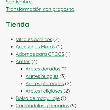
Septiembre
Transformación con propósito
Tienda
2
Vitrales acrílicos
2
productos
2
Accesorios Motos
2
productos
1
Adornos para CROCS
1
3
producto
Aretes
3
productos
1
Aretes dorados
1
3
producto
Aretes huggies
3
productos
2
Aretes plateados
2
2
productos
Aretes religiosos
2
1
productos
Bolsa de maquillaje
1
producto
9
Camándulas y denarios
9