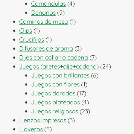
4
productos
Camándulas
4
5
productos
Denarios
5
productos
1
Caminos de mesa
1
1
producto
Clips
1
producto
1
Crucifijos
1
producto
3
Difusores de aroma
3
productos
7
Dijes con collar o cadena
7
productos
24
Juegos (aretes+dije+cadena)
24
6
producto
Juegos con brillantes
6
1
productos
Juegos con flores
1
17
producto
Juegos dorados
17
productos
4
Juegos plateados
4
productos
23
Juegos religiosos
23
3
productos
Lienzos impresos
3
5
productos
Llaveros
5