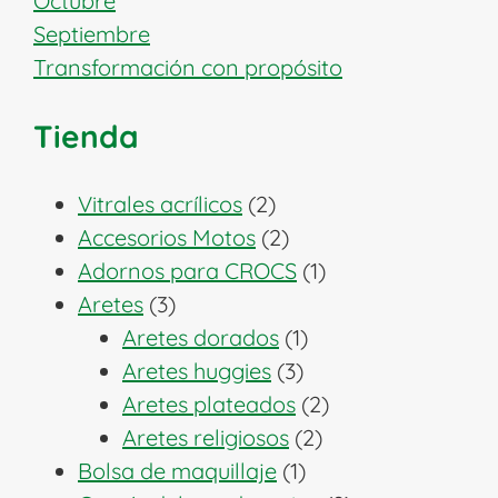
Octubre
Septiembre
Transformación con propósito
Tienda
2
Vitrales acrílicos
2
productos
2
Accesorios Motos
2
productos
1
Adornos para CROCS
1
3
producto
Aretes
3
productos
1
Aretes dorados
1
3
producto
Aretes huggies
3
productos
2
Aretes plateados
2
2
productos
Aretes religiosos
2
1
productos
Bolsa de maquillaje
1