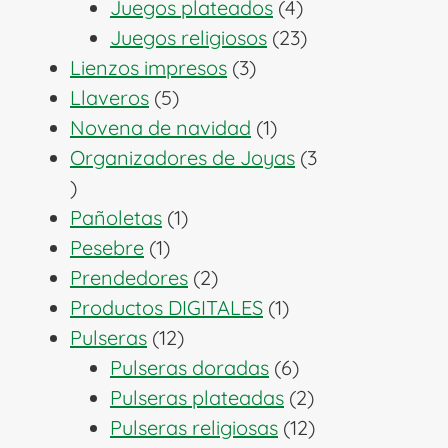
productos
4
Juegos plateados
4
productos
23
Juegos religiosos
23
3
productos
Lienzos impresos
3
5
productos
Llaveros
5
productos
1
Novena de navidad
1
producto
Organizadores de Joyas
3
3
productos
1
Pañoletas
1
1
producto
Pesebre
1
producto
2
Prendedores
2
productos
1
Productos DIGITALES
1
12
producto
Pulseras
12
productos
6
Pulseras doradas
6
productos
2
Pulseras plateadas
2
productos
12
Pulseras religiosas
12