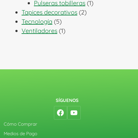
1
productos
Pulseras tobilleras
1
2
producto
Tapices decorativos
2
5
productos
Tecnología
5
productos
1
Ventiladores
1
producto
SÍGUENOS
Cómo Comprar
Medios de Pago