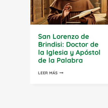
San Lorenzo de
Brindisi: Doctor de
la Iglesia y Apóstol
de la Palabra
SAN
LEER MÁS
LORENZO
DE
BRINDISI:
DOCTOR
DE
LA