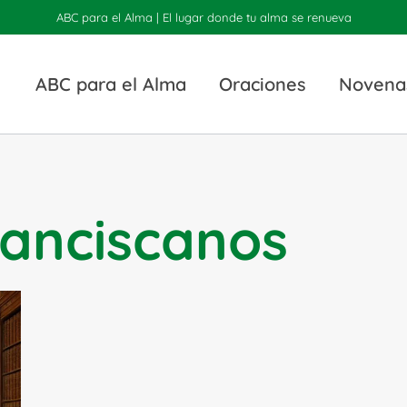
ABC para el Alma | El lugar donde tu alma se renueva
ABC para el Alma
Oraciones
Novena
ranciscanos