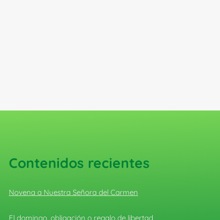
Contenidos recientes
Novena a Nuestra Señora del Carmen
El domingo, obligación o regalo de libertad