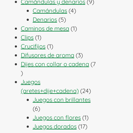
producto
9
Camándulas y denarios
9
4
productos
Camándulas
4
5
productos
Denarios
5
productos
1
Caminos de mesa
1
1
producto
Clips
1
producto
1
Crucifijos
1
producto
3
Difusores de aroma
3
productos
Dijes con collar o cadena
7
7
productos
Juegos
24
(aretes+dije+cadena)
24
productos
Juegos con brillantes
6
6
productos
1
Juegos con flores
1
17
producto
Juegos dorados
17