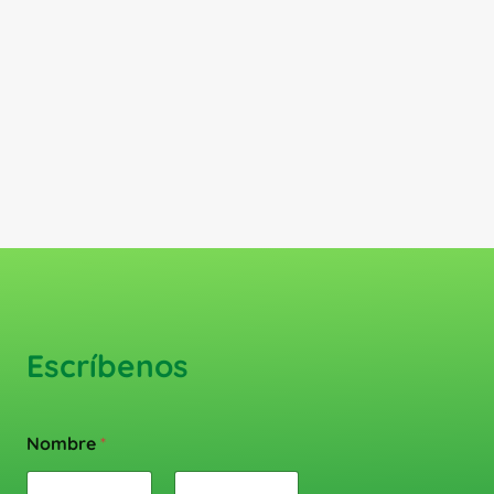
Escríbenos
Nombre
*