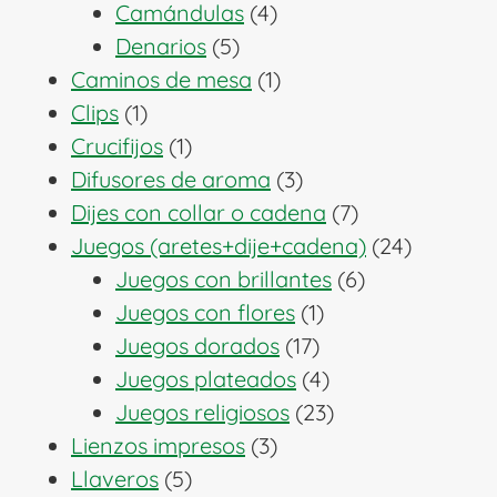
4
productos
Camándulas
4
5
productos
Denarios
5
productos
1
Caminos de mesa
1
1
producto
Clips
1
producto
1
Crucifijos
1
producto
3
Difusores de aroma
3
productos
7
Dijes con collar o cadena
7
productos
24
Juegos (aretes+dije+cadena)
24
6
producto
Juegos con brillantes
6
1
productos
Juegos con flores
1
17
producto
Juegos dorados
17
productos
4
Juegos plateados
4
productos
23
Juegos religiosos
23
3
productos
Lienzos impresos
3
5
productos
Llaveros
5