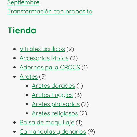
Septiembre
Transformación con propósito
Tienda
2
Vitrales acrílicos
2
productos
2
Accesorios Motos
2
productos
1
Adornos para CROCS
1
3
producto
Aretes
3
productos
1
Aretes dorados
1
3
producto
Aretes huggies
3
productos
2
Aretes plateados
2
2
productos
Aretes religiosos
2
1
productos
Bolsa de maquillaje
1
producto
9
Camándulas y denarios
9