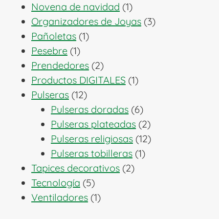
productos
1
Novena de navidad
1
producto
3
Organizadores de Joyas
3
1
productos
Pañoletas
1
1
producto
Pesebre
1
producto
2
Prendedores
2
productos
1
Productos DIGITALES
1
12
producto
Pulseras
12
productos
6
Pulseras doradas
6
productos
2
Pulseras plateadas
2
productos
12
Pulseras religiosas
12
1
productos
Pulseras tobilleras
1
2
producto
Tapices decorativos
2
5
productos
Tecnología
5
productos
1
Ventiladores
1
producto