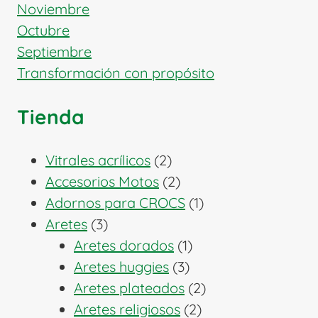
Noviembre
Octubre
Septiembre
Transformación con propósito
Tienda
2
Vitrales acrílicos
2
productos
2
Accesorios Motos
2
productos
1
Adornos para CROCS
1
3
producto
Aretes
3
productos
1
Aretes dorados
1
3
producto
Aretes huggies
3
productos
2
Aretes plateados
2
2
productos
Aretes religiosos
2