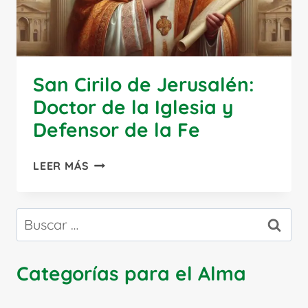
San Cirilo de Jerusalén:
Doctor de la Iglesia y
Defensor de la Fe
SAN
LEER MÁS
CIRILO
DE
JERUSALÉN:
Buscar:
DOCTOR
DE
LA
Categorías para el Alma
IGLESIA
Y