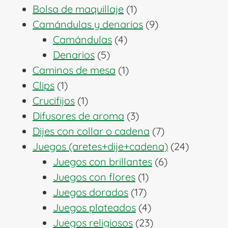
1
productos
Bolsa de maquillaje
1
producto
9
Camándulas y denarios
9
4
productos
Camándulas
4
5
productos
Denarios
5
productos
1
Caminos de mesa
1
1
producto
Clips
1
producto
1
Crucifijos
1
producto
3
Difusores de aroma
3
productos
7
Dijes con collar o cadena
7
productos
24
Juegos (aretes+dije+cadena)
24
6
producto
Juegos con brillantes
6
1
productos
Juegos con flores
1
17
producto
Juegos dorados
17
productos
4
Juegos plateados
4
productos
23
Juegos religiosos
23