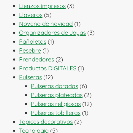
3
productos
Lienzos impresos
3
5
productos
Llaveros
5
productos
1
Novena de navidad
1
producto
3
Organizadores de Joyas
3
1
productos
Pañoletas
1
1
producto
Pesebre
1
producto
2
Prendedores
2
productos
1
Productos DIGITALES
1
12
producto
Pulseras
12
productos
6
Pulseras doradas
6
productos
2
Pulseras plateadas
2
productos
12
Pulseras religiosas
12
1
productos
Pulseras tobilleras
1
2
producto
Tapices decorativos
2
5
productos
Tecnología
5