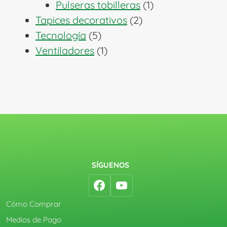
1
productos
Pulseras tobilleras
1
2
producto
Tapices decorativos
2
5
productos
Tecnología
5
productos
1
Ventiladores
1
producto
SÍGUENOS
Cómo Comprar
Medios de Pago