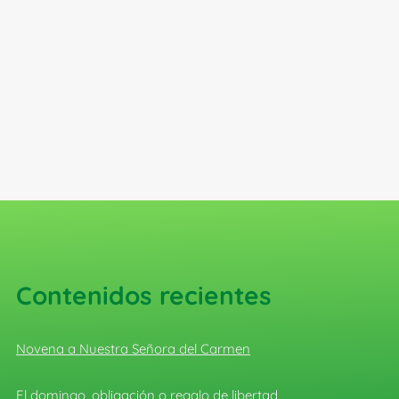
Contenidos recientes
Novena a Nuestra Señora del Carmen
El domingo, obligación o regalo de libertad