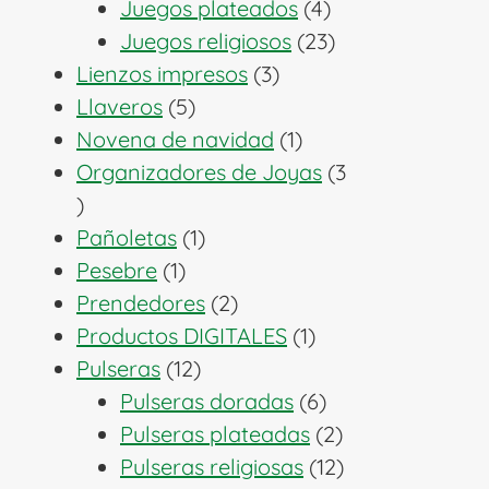
productos
4
Juegos plateados
4
productos
23
Juegos religiosos
23
3
productos
Lienzos impresos
3
5
productos
Llaveros
5
productos
1
Novena de navidad
1
producto
Organizadores de Joyas
3
3
productos
1
Pañoletas
1
1
producto
Pesebre
1
producto
2
Prendedores
2
productos
1
Productos DIGITALES
1
12
producto
Pulseras
12
productos
6
Pulseras doradas
6
productos
2
Pulseras plateadas
2
productos
12
Pulseras religiosas
12