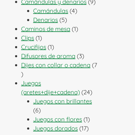
producto
9
Camándulas y denarios
9
4
productos
Camándulas
4
5
productos
Denarios
5
productos
1
Caminos de mesa
1
1
producto
Clips
1
producto
1
Crucifijos
1
producto
3
Difusores de aroma
3
productos
Dijes con collar o cadena
7
7
productos
Juegos
24
(aretes+dije+cadena)
24
productos
Juegos con brillantes
6
6
productos
1
Juegos con flores
1
17
producto
Juegos dorados
17