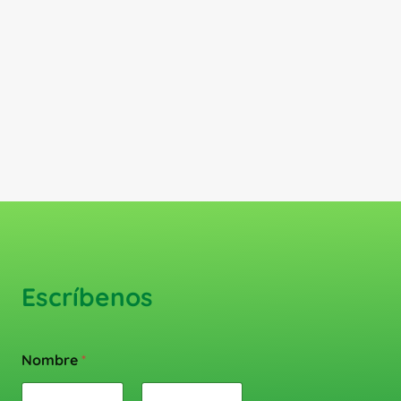
Escríbenos
Nombre
*