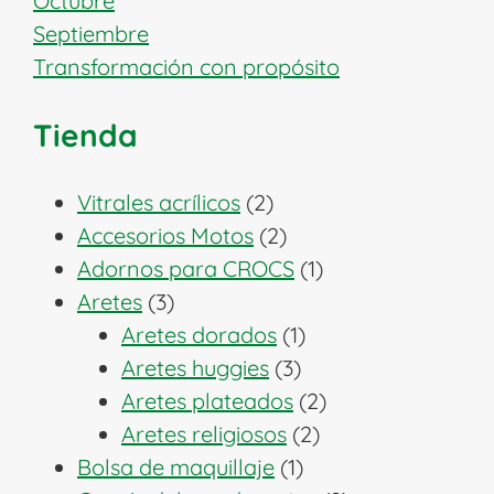
Octubre
Septiembre
Transformación con propósito
Tienda
2
Vitrales acrílicos
2
productos
2
Accesorios Motos
2
productos
1
Adornos para CROCS
1
3
producto
Aretes
3
productos
1
Aretes dorados
1
3
producto
Aretes huggies
3
productos
2
Aretes plateados
2
2
productos
Aretes religiosos
2
1
productos
Bolsa de maquillaje
1