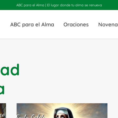
ABC para el Alma | El lugar donde tu alma se renueva
ABC para el Alma
Oraciones
Novena
dad
a