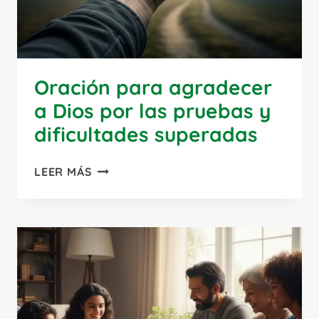
Oración para agradecer
a Dios por las pruebas y
dificultades superadas
ORACIÓN
LEER MÁS
PARA
AGRADECER
A
DIOS
POR
LAS
PRUEBAS
Y