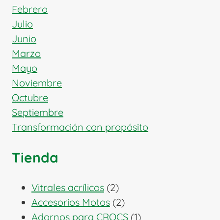
Febrero
Julio
Junio
Marzo
Mayo
Noviembre
Octubre
Septiembre
Transformación con propósito
Tienda
2
Vitrales acrílicos
2
productos
2
Accesorios Motos
2
productos
1
Adornos para CROCS
1