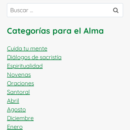
QUE
Buscar:
SUFREN
DEPRESIÓN
Y
Categorías para el Alma
ANSIEDAD
Cuida tu mente
Diálogos de sacristía
Espiritualidad
Novenas
Oraciones
Santoral
Abril
Agosto
Diciembre
Enero