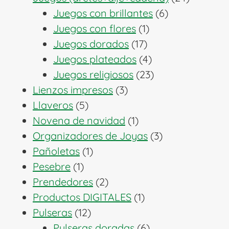
6
producto
Juegos con brillantes
6
1
productos
Juegos con flores
1
17
producto
Juegos dorados
17
productos
4
Juegos plateados
4
productos
23
Juegos religiosos
23
3
productos
Lienzos impresos
3
5
productos
Llaveros
5
productos
1
Novena de navidad
1
producto
3
Organizadores de Joyas
3
1
productos
Pañoletas
1
1
producto
Pesebre
1
producto
2
Prendedores
2
productos
1
Productos DIGITALES
1
12
producto
Pulseras
12
productos
6
Pulseras doradas
6