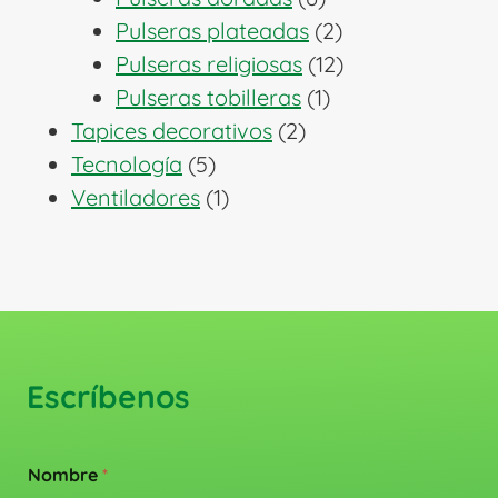
productos
2
Pulseras plateadas
2
productos
12
Pulseras religiosas
12
1
productos
Pulseras tobilleras
1
2
producto
Tapices decorativos
2
5
productos
Tecnología
5
productos
1
Ventiladores
1
producto
Escríbenos
Nombre
*