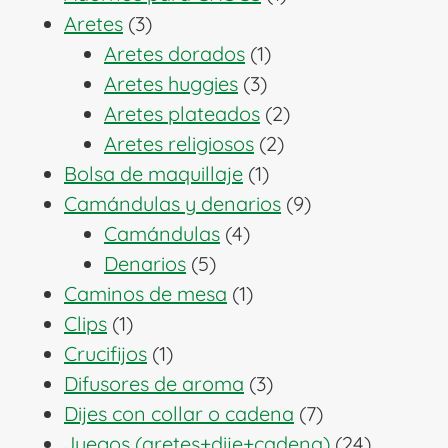
3
producto
Aretes
3
productos
1
Aretes dorados
1
3
producto
Aretes huggies
3
productos
2
Aretes plateados
2
2
productos
Aretes religiosos
2
1
productos
Bolsa de maquillaje
1
producto
9
Camándulas y denarios
9
4
productos
Camándulas
4
5
productos
Denarios
5
productos
1
Caminos de mesa
1
1
producto
Clips
1
producto
1
Crucifijos
1
producto
3
Difusores de aroma
3
productos
7
Dijes con collar o cadena
7
productos
24
Juegos (aretes+dije+cadena)
24