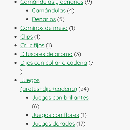
producto
9
Camándulas y denarios
9
4
productos
Camándulas
4
5
productos
Denarios
5
productos
1
Caminos de mesa
1
1
producto
Clips
1
producto
1
Crucifijos
1
producto
3
Difusores de aroma
3
productos
Dijes con collar o cadena
7
7
productos
Juegos
24
(aretes+dije+cadena)
24
productos
Juegos con brillantes
6
6
productos
1
Juegos con flores
1
17
producto
Juegos dorados
17