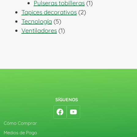
1
productos
Pulseras tobilleras
1
2
producto
Tapices decorativos
2
5
productos
Tecnología
5
productos
1
Ventiladores
1
producto
SÍGUENOS
Cómo Comprar
Medios de Pago