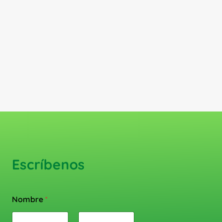
Escríbenos
Nombre
*