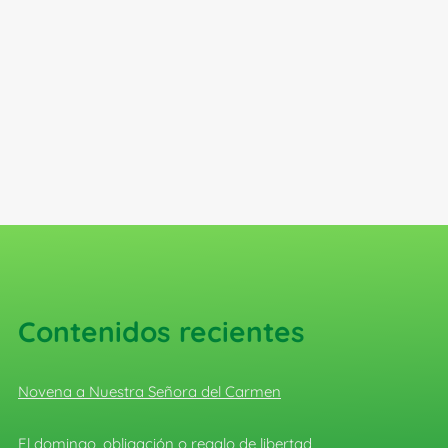
Contenidos recientes
Novena a Nuestra Señora del Carmen
El domingo, obligación o regalo de libertad