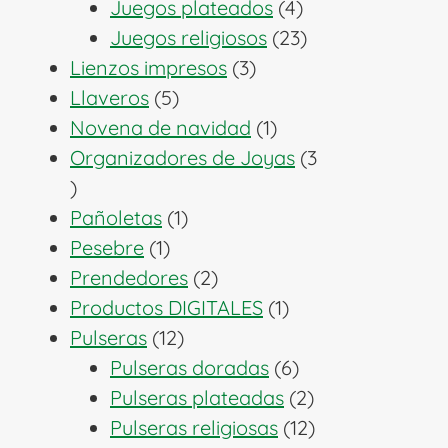
productos
4
Juegos plateados
4
productos
23
Juegos religiosos
23
3
productos
Lienzos impresos
3
5
productos
Llaveros
5
productos
1
Novena de navidad
1
producto
Organizadores de Joyas
3
3
productos
1
Pañoletas
1
1
producto
Pesebre
1
producto
2
Prendedores
2
productos
1
Productos DIGITALES
1
12
producto
Pulseras
12
productos
6
Pulseras doradas
6
productos
2
Pulseras plateadas
2
productos
12
Pulseras religiosas
12