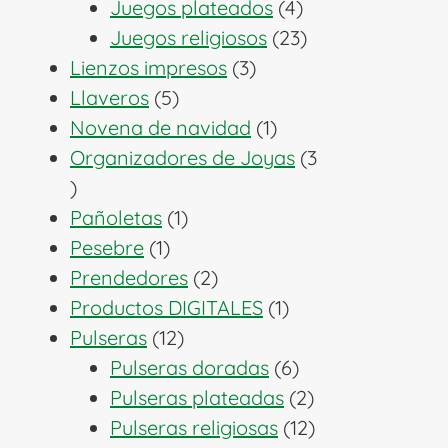
productos
4
Juegos plateados
4
productos
23
Juegos religiosos
23
3
productos
Lienzos impresos
3
5
productos
Llaveros
5
productos
1
Novena de navidad
1
producto
Organizadores de Joyas
3
3
productos
1
Pañoletas
1
1
producto
Pesebre
1
producto
2
Prendedores
2
productos
1
Productos DIGITALES
1
12
producto
Pulseras
12
productos
6
Pulseras doradas
6
productos
2
Pulseras plateadas
2
productos
12
Pulseras religiosas
12