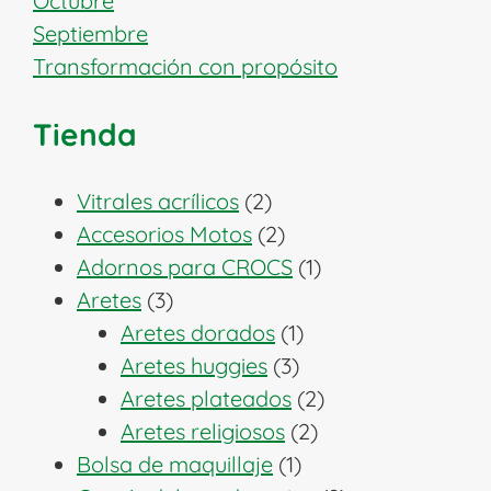
Octubre
Septiembre
Transformación con propósito
Tienda
2
Vitrales acrílicos
2
productos
2
Accesorios Motos
2
productos
1
Adornos para CROCS
1
3
producto
Aretes
3
productos
1
Aretes dorados
1
3
producto
Aretes huggies
3
productos
2
Aretes plateados
2
2
productos
Aretes religiosos
2
1
productos
Bolsa de maquillaje
1