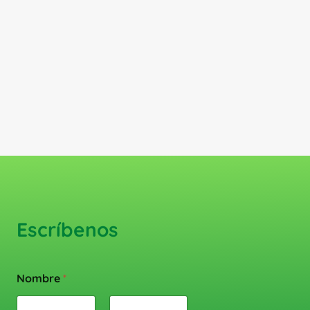
Escríbenos
Nombre
*