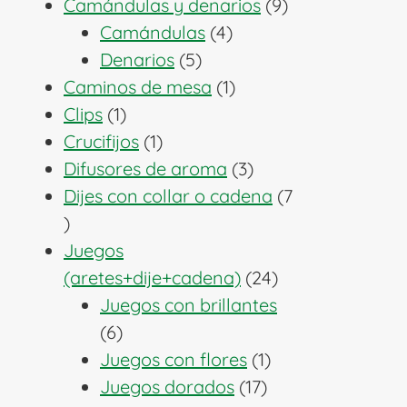
producto
9
Camándulas y denarios
9
4
productos
Camándulas
4
5
productos
Denarios
5
productos
1
Caminos de mesa
1
1
producto
Clips
1
producto
1
Crucifijos
1
producto
3
Difusores de aroma
3
productos
Dijes con collar o cadena
7
7
productos
Juegos
24
(aretes+dije+cadena)
24
productos
Juegos con brillantes
6
6
productos
1
Juegos con flores
1
17
producto
Juegos dorados
17