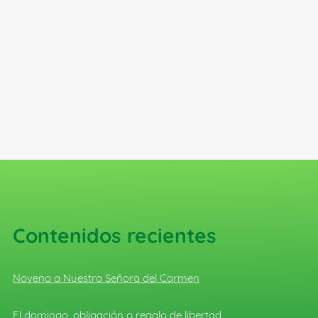
Contenidos recientes
Novena a Nuestra Señora del Carmen
El domingo, obligación o regalo de libertad