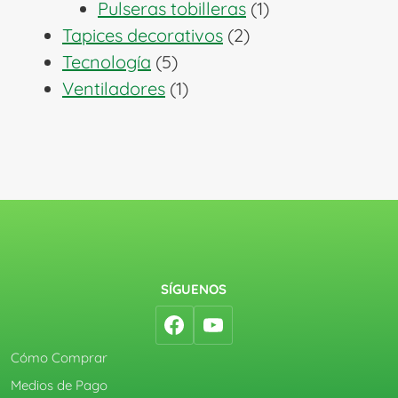
1
productos
Pulseras tobilleras
1
2
producto
Tapices decorativos
2
5
productos
Tecnología
5
productos
1
Ventiladores
1
producto
SÍGUENOS
Cómo Comprar
Medios de Pago