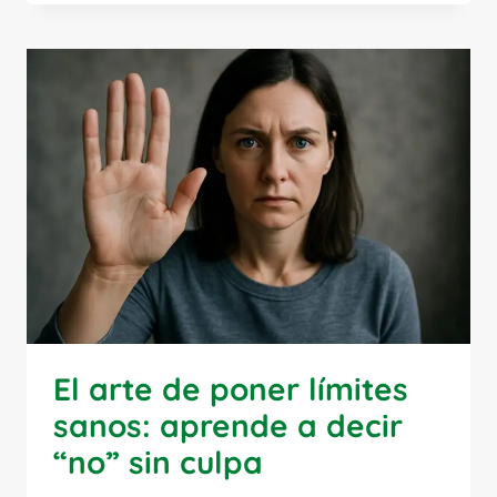
DE
CREENCIAS
LIMITANTES
Y
CONSTRUIR
UNA
NUEVA
NARRATIVA
El arte de poner límites
sanos: aprende a decir
“no” sin culpa