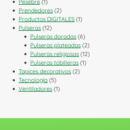
1
producto
Pesebre
1
producto
2
Prendedores
2
productos
1
Productos DIGITALES
1
12
producto
Pulseras
12
productos
6
Pulseras doradas
6
productos
2
Pulseras plateadas
2
productos
12
Pulseras religiosas
12
1
productos
Pulseras tobilleras
1
2
producto
Tapices decorativos
2
5
productos
Tecnología
5
productos
1
Ventiladores
1
producto