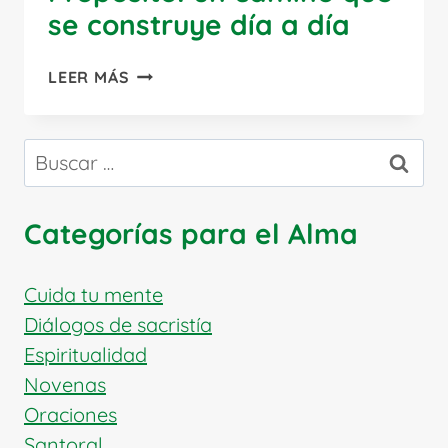
se construye día a día
TRANSFORMACIÓN
LEER MÁS
CON
PROPÓSITO:
UN
Buscar:
CAMINO
QUE
SE
Categorías para el Alma
CONSTRUYE
DÍA
A
Cuida tu mente
DÍA
Diálogos de sacristía
Espiritualidad
Novenas
Oraciones
Santoral