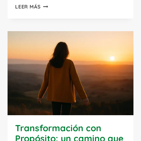
EL
LEER MÁS
ARTE
DE
PONER
LÍMITES
SANOS:
APRENDE
A
DECIR
“NO”
SIN
CULPA
Transformación con
Propósito: un camino que