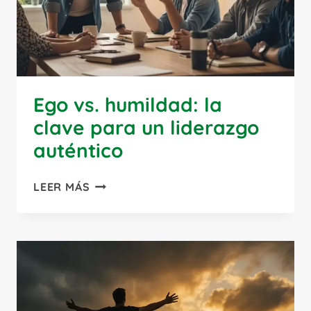
NO
DE
BLOQUEO
Ego vs. humildad: la
clave para un liderazgo
auténtico
EGO
LEER MÁS
VS.
HUMILDAD:
LA
CLAVE
PARA
UN
LIDERAZGO