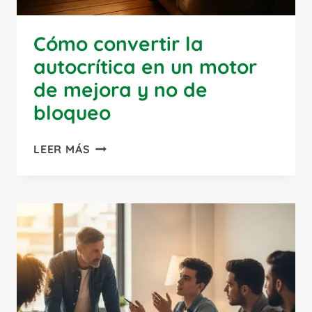
Cómo convertir la
autocrítica en un motor
de mejora y no de
bloqueo
CÓMO
LEER MÁS
CONVERTIR
LA
AUTOCRÍTICA
EN
UN
MOTOR
DE
MEJORA
Y