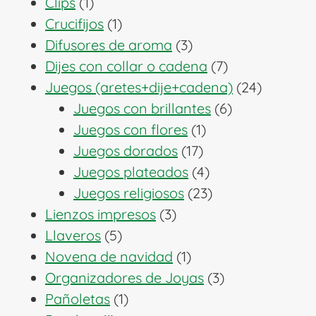
1
producto
Clips
1
producto
1
Crucifijos
1
producto
3
Difusores de aroma
3
productos
7
Dijes con collar o cadena
7
productos
24
Juegos (aretes+dije+cadena)
24
6
producto
Juegos con brillantes
6
1
productos
Juegos con flores
1
17
producto
Juegos dorados
17
productos
4
Juegos plateados
4
productos
23
Juegos religiosos
23
3
productos
Lienzos impresos
3
5
productos
Llaveros
5
productos
1
Novena de navidad
1
producto
3
Organizadores de Joyas
3
1
productos
Pañoletas
1