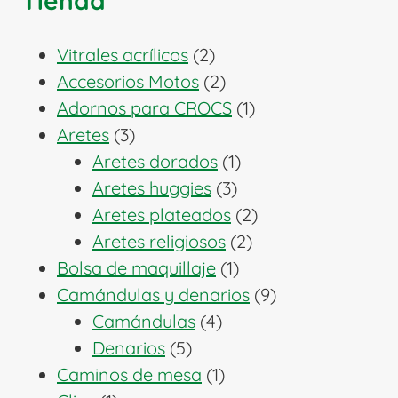
Tienda
2
Vitrales acrílicos
2
productos
2
Accesorios Motos
2
productos
1
Adornos para CROCS
1
3
producto
Aretes
3
productos
1
Aretes dorados
1
3
producto
Aretes huggies
3
productos
2
Aretes plateados
2
2
productos
Aretes religiosos
2
1
productos
Bolsa de maquillaje
1
producto
9
Camándulas y denarios
9
4
productos
Camándulas
4
5
productos
Denarios
5
productos
1
Caminos de mesa
1