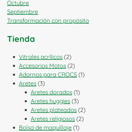
Octubre
Septiembre
Transformación con propósito
Tienda
2
Vitrales acrílicos
2
productos
2
Accesorios Motos
2
productos
1
Adornos para CROCS
1
3
producto
Aretes
3
productos
1
Aretes dorados
1
3
producto
Aretes huggies
3
productos
2
Aretes plateados
2
2
productos
Aretes religiosos
2
1
productos
Bolsa de maquillaje
1