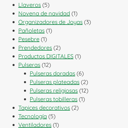
5
productos
Llaveros
5
productos
1
Novena de navidad
1
producto
3
Organizadores de Joyas
3
1
productos
Pañoletas
1
1
producto
Pesebre
1
producto
2
Prendedores
2
productos
1
Productos DIGITALES
1
12
producto
Pulseras
12
productos
6
Pulseras doradas
6
productos
2
Pulseras plateadas
2
productos
12
Pulseras religiosas
12
1
productos
Pulseras tobilleras
1
2
producto
Tapices decorativos
2
5
productos
Tecnología
5
productos
1
Ventiladores
1