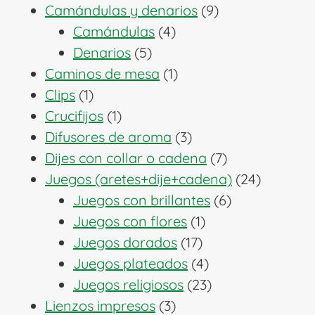
producto
9
Camándulas y denarios
9
4
productos
Camándulas
4
5
productos
Denarios
5
productos
1
Caminos de mesa
1
1
producto
Clips
1
producto
1
Crucifijos
1
producto
3
Difusores de aroma
3
productos
7
Dijes con collar o cadena
7
productos
24
Juegos (aretes+dije+cadena)
24
6
producto
Juegos con brillantes
6
1
productos
Juegos con flores
1
17
producto
Juegos dorados
17
productos
4
Juegos plateados
4
productos
23
Juegos religiosos
23
3
productos
Lienzos impresos
3