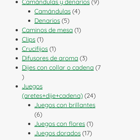
producto
9
Camándulas y denarios
9
4
productos
Camándulas
4
5
productos
Denarios
5
productos
1
Caminos de mesa
1
1
producto
Clips
1
producto
1
Crucifijos
1
producto
3
Difusores de aroma
3
productos
Dijes con collar o cadena
7
7
productos
Juegos
24
(aretes+dije+cadena)
24
productos
Juegos con brillantes
6
6
productos
1
Juegos con flores
1
17
producto
Juegos dorados
17