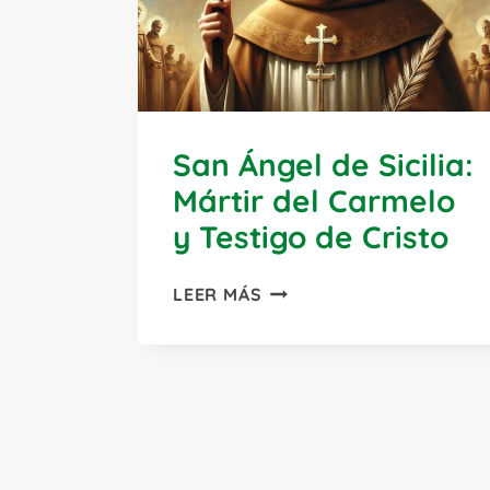
San Ángel de Sicilia:
Mártir del Carmelo
y Testigo de Cristo
SAN
LEER MÁS
ÁNGEL
DE
SICILIA:
MÁRTIR
DEL
CARMELO
Y