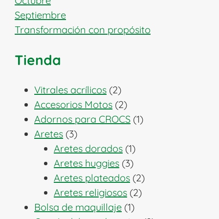
Octubre
Septiembre
Transformación con propósito
Tienda
2
Vitrales acrílicos
2
productos
2
Accesorios Motos
2
productos
1
Adornos para CROCS
1
3
producto
Aretes
3
productos
1
Aretes dorados
1
3
producto
Aretes huggies
3
productos
2
Aretes plateados
2
2
productos
Aretes religiosos
2
1
productos
Bolsa de maquillaje
1