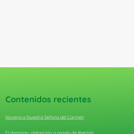
Contenidos recientes
Novena a Nuestra Señora del Carmen
El domingo, obligación o regalo de libertad