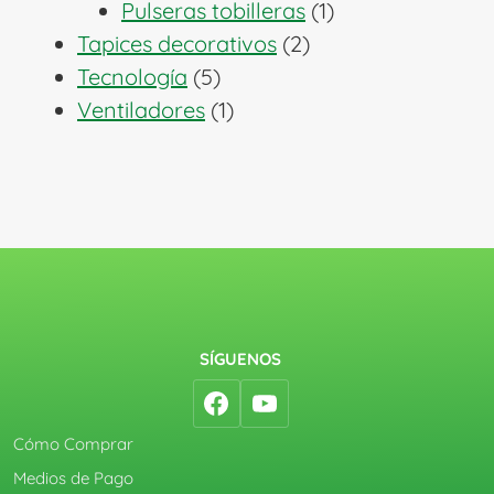
1
productos
Pulseras tobilleras
1
2
producto
Tapices decorativos
2
5
productos
Tecnología
5
productos
1
Ventiladores
1
producto
SÍGUENOS
Cómo Comprar
Medios de Pago