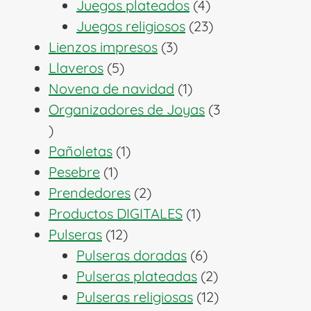
productos
4
Juegos plateados
4
productos
23
Juegos religiosos
23
3
productos
Lienzos impresos
3
5
productos
Llaveros
5
productos
1
Novena de navidad
1
producto
Organizadores de Joyas
3
3
productos
1
Pañoletas
1
1
producto
Pesebre
1
producto
2
Prendedores
2
productos
1
Productos DIGITALES
1
12
producto
Pulseras
12
productos
6
Pulseras doradas
6
productos
2
Pulseras plateadas
2
productos
12
Pulseras religiosas
12