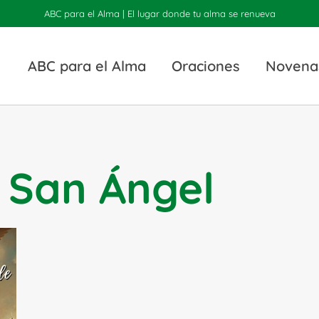
ABC para el Alma | El lugar donde tu alma se renueva
ABC para el Alma
Oraciones
Novena
 San Ángel