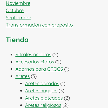
Noviembre
Octubre
Septiembre
Transformación con propósito
Tienda
2
Vitrales acrílicos
2
productos
2
Accesorios Motos
2
productos
1
Adornos para CROCS
1
3
producto
Aretes
3
productos
1
Aretes dorados
1
3
producto
Aretes huggies
3
productos
2
Aretes plateados
2
2
productos
Aretes religiosos
2