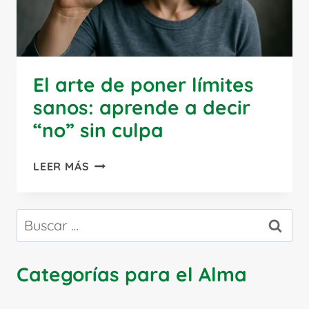
El arte de poner límites
sanos: aprende a decir
“no” sin culpa
EL
LEER MÁS
ARTE
DE
PONER
Buscar:
LÍMITES
SANOS:
APRENDE
Categorías para el Alma
A
DECIR