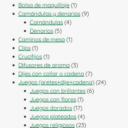
1
productos
Bolsa de maquillaje
1
producto
9
Camándulas y denarios
9
4
productos
Camándulas
4
5
productos
Denarios
5
productos
1
Caminos de mesa
1
1
producto
Clips
1
producto
1
Crucifijos
1
producto
3
Difusores de aroma
3
productos
7
Dijes con collar o cadena
7
productos
24
Juegos (aretes+dije+cadena)
24
6
producto
Juegos con brillantes
6
1
productos
Juegos con flores
1
17
producto
Juegos dorados
17
productos
4
Juegos plateados
4
productos
23
Juegos religiosos
23