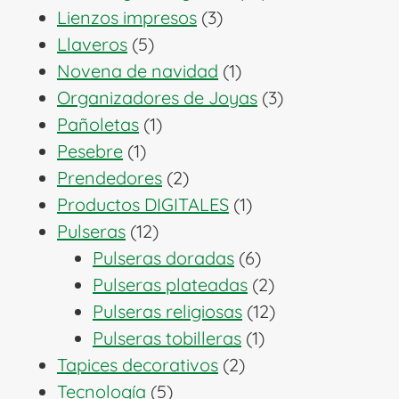
3
productos
Lienzos impresos
3
5
productos
Llaveros
5
productos
1
Novena de navidad
1
producto
3
Organizadores de Joyas
3
1
productos
Pañoletas
1
1
producto
Pesebre
1
producto
2
Prendedores
2
productos
1
Productos DIGITALES
1
12
producto
Pulseras
12
productos
6
Pulseras doradas
6
productos
2
Pulseras plateadas
2
productos
12
Pulseras religiosas
12
1
productos
Pulseras tobilleras
1
2
producto
Tapices decorativos
2
5
productos
Tecnología
5