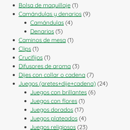
1
productos
Bolsa de maquillaje
1
producto
9
Camándulas y denarios
9
4
productos
Camándulas
4
5
productos
Denarios
5
productos
1
Caminos de mesa
1
1
producto
Clips
1
producto
1
Crucifijos
1
producto
3
Difusores de aroma
3
productos
7
Dijes con collar o cadena
7
productos
24
Juegos (aretes+dije+cadena)
24
6
producto
Juegos con brillantes
6
1
productos
Juegos con flores
1
17
producto
Juegos dorados
17
productos
4
Juegos plateados
4
productos
23
Juegos religiosos
23