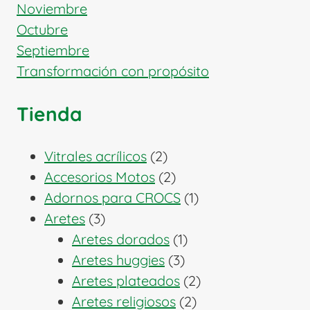
Noviembre
Octubre
Septiembre
Transformación con propósito
Tienda
2
Vitrales acrílicos
2
productos
2
Accesorios Motos
2
productos
1
Adornos para CROCS
1
3
producto
Aretes
3
productos
1
Aretes dorados
1
3
producto
Aretes huggies
3
productos
2
Aretes plateados
2
2
productos
Aretes religiosos
2