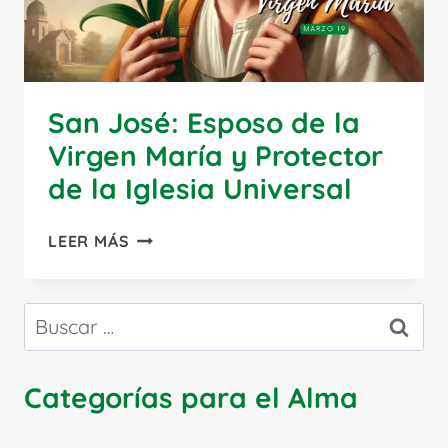
San José: Esposo de la
Virgen María y Protector
de la Iglesia Universal
SAN
LEER MÁS
JOSÉ:
ESPOSO
DE
Buscar:
LA
VIRGEN
MARÍA
Categorías para el Alma
Y
PROTECTOR