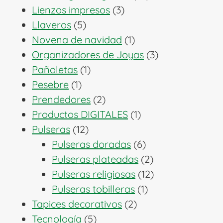
3
productos
Lienzos impresos
3
5
productos
Llaveros
5
productos
1
Novena de navidad
1
producto
3
Organizadores de Joyas
3
1
productos
Pañoletas
1
1
producto
Pesebre
1
producto
2
Prendedores
2
productos
1
Productos DIGITALES
1
12
producto
Pulseras
12
productos
6
Pulseras doradas
6
productos
2
Pulseras plateadas
2
productos
12
Pulseras religiosas
12
1
productos
Pulseras tobilleras
1
2
producto
Tapices decorativos
2
5
productos
Tecnología
5